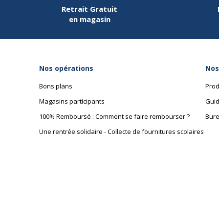
Retrait Gratuit
en magasin
Type d'emballage
Tube
Type de peinture
Peintur
Nos opérations
Nos
Bons plans
Prod
Magasins participants
Guid
100% Remboursé : Comment se faire rembourser ?
Bure
Une rentrée solidaire - Collecte de fournitures scolaires