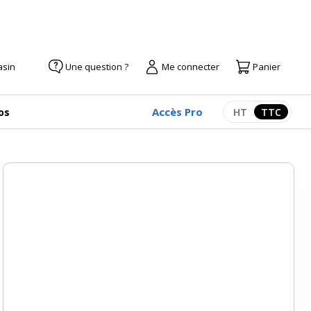
asin
Une question ?
Me connecter
Panier
Accès Pro
os
HT
TTC
Afficher les pr
Afficher