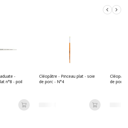
Produits p
Produi
aduate -
Cléopâtre - Pinceau plat - soie
Cléopâtre 
at n°8 - poil
de porc - N°4
de porc -
Ajouter au panier
Ajouter au pan