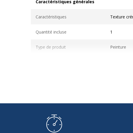
Caractéristiques générales
Caractéristiques générales
Caractéristiques
Texture cr
Quantité incluse
1
Type de produit
Peinture
Caractéristiques techniques
Caractéristiques techniques
Code des pigments
PV19
Contenance
40 ml
Indice de couleur
437