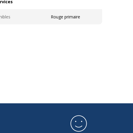
rvices
vices
nibles
Rouge primaire
on
3013643017646
Lefranc Bourgeois
nt
301764