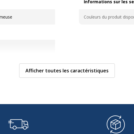
Informations sur les se
Informations sur les ser
émeuse
Couleurs du produit dispo
Afficher toutes les caractéristiques
Données d'identificati
Données d'identification
Code barre maitre
Marque
Référence produit fabrica