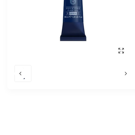
Affich
Slide précédent
Slid