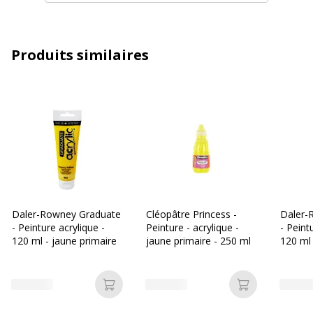
Couleurs du produit disponibles
Jaune moyen
Produits similaires
Caractéristiques techniques
Caractéristiques techniques
Contenance
80 ml
Indice de couleur
198
Séchage rapide
Oui
Daler-Rowney Graduate
Cléopâtre Princess -
Daler-
Type d'emballage
Tube de suspension
- Peinture acrylique -
Peinture - acrylique -
- Peint
120 ml - jaune primaire
jaune primaire - 250 ml
120 ml
Type de peinture
Peinture acrylique
Données d'identification
Ajouter au panier
Ajouter au p
Données d'identification