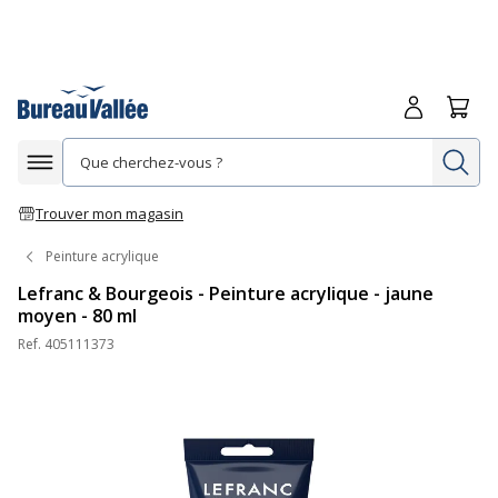
Me connecte
Panie
Re
Afficher la navigation
Trouver mon magasin
Peinture acrylique
Lefranc & Bourgeois - Peinture acrylique - jaune
moyen - 80 ml
Ref.
405111373