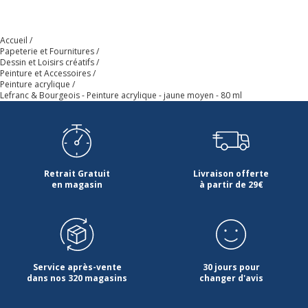
Code barre maitre
3013643003908
Accueil
Papeterie et Fournitures
Marque
Lefranc Bourgeois
Dessin et Loisirs créatifs
Peinture et Accessoires
Peinture acrylique
Référence produit fabricant
300390
Lefranc & Bourgeois - Peinture acrylique - jaune moyen - 80 ml
Retrait Gratuit
Livraison offerte
en magasin
à partir de 29€
Service après-vente
30 jours pour
dans nos 320 magasins
changer d'avis