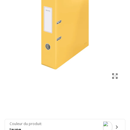
Affich
Couleur du produit
:
Jaune