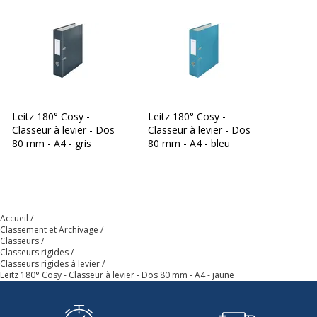
Code barre maitre
4002432125203
Marque
Leitz
Référence produit fabricant
10610019
Leitz 180° Cosy -
Leitz 180° Cosy -
Classeur à levier - Dos
Classeur à levier - Dos
Garantie
Garantie
80 mm - A4 - gris
80 mm - A4 - bleu
Garantie commerciale
5 ans
Dimensions et poids
Accueil
Dimensions et poids
Classement et Archivage
Classeurs
Classeurs rigides
Hauteur
318 mm
Classeurs rigides à levier
Leitz 180° Cosy - Classeur à levier - Dos 80 mm - A4 - jaune
Largeur
80 mm