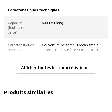
Caractéristiques techniques
Caractéristiques techniques
Capacité
600 Feuille(s)
(feuilles ou
carte)
Caractéristiques
Couverture perforée, Mécanisme à
archivage
levier à 180°, Surface SOFT TOUCH,
Œillet de préhension
Couleur
Afficher toutes les caractéristiques
Jaune chaleureux
Etiquettes
Étiquette de colonne auto-adhésive
Produits similaires
Format pris en
A4 (210 x 297 mm)
charge
Largeur du dos
80 mm