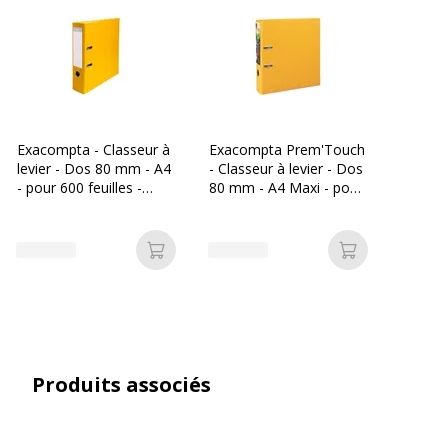
Matériau(x) du
Carton recouvert de papier
produit
Taille du produit
285 x 318 mm
Exacompta - Classeur à
Exacompta Prem'Touch
Caractéristiques générales
levier - Dos 80 mm - A4
- Classeur à levier - Dos
Caractéristiques générales
- pour 600 feuilles -
80 mm - A4 Maxi - pour
jaune
715 feuilles - jaune
Catégorie de couleur
Jaune
Ajouter au panier
Ajouter au p
Couleur du produit
Jaune
Quantité incluse
1
Type de produit
Classeur à levier
Produits associés
Données d'identification
Données d'identification