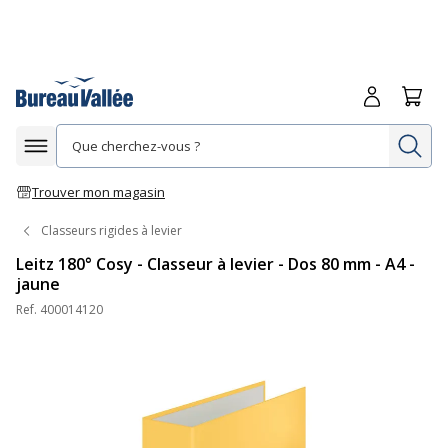
Me connecte
Panie
Re
Afficher la navigation
Trouver mon magasin
Classeurs rigides à levier
Leitz 180° Cosy - Classeur à levier - Dos 80 mm - A4 -
jaune
Ref.
400014120