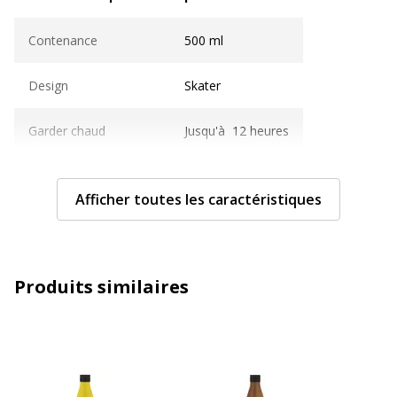
Contenance
500 ml
Design
Skater
Garder chaud
Jusqu'à 12 heures
Garder froid
Jusqu'à 24 heures
Afficher toutes les caractéristiques
Isolé
Oui
Matériau(x) du produit
Acier inoxydable
Produits similaires
Taille
7.05 cm
Caractéristiques générales
Caractéristiques générales