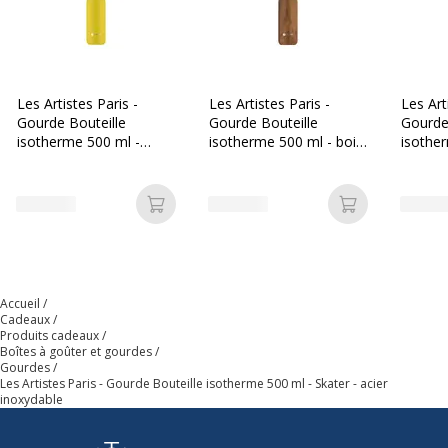
Catégorie de
Blanc
couleur
Fonctionnalités
Paroi plaquée cuivre, Sans BPA,
Scellage en silicone, Technologie de
Les Artistes Paris -
Les Artistes Paris -
Les Art
l'électrolyse de surface, Échelle de
Gourde Bouteille
Gourde Bouteille
Gourde
temps, Étanche
isotherme 500 ml -
isotherme 500 ml - bois
isothe
jaune - acier inoxydable
- acier inoxydable
violet 
Quantité
1
incluse
Ajouter au panier
Ajouter au p
Données d'identification
Données d'identification
Accueil
Cadeaux
Code barre maitre
3614300043161
Produits cadeaux
Boîtes à goûter et gourdes
Gourdes
Marque
Les Artistes
Les Artistes Paris - Gourde Bouteille isotherme 500 ml - Skater - acier
inoxydable
Référence produit fabricant
A-4316