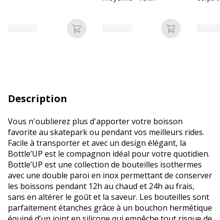
émeraude
différ
disponi
Ajouter au panier
Ajouter au p
Description
Vous n'oublierez plus d'apporter votre boisson
favorite au skatepark ou pendant vos meilleurs rides.
Facile à transporter et avec un design élégant, la
Bottle’UP est le compagnon idéal pour votre quotidien.
Bottle’UP est une collection de bouteilles isothermes
avec une double paroi en inox permettant de conserver
les boissons pendant 12h au chaud et 24h au frais,
sans en altérer le goût et la saveur. Les bouteilles sont
parfaitement étanches grâce à un bouchon hermétique
équipé d’un joint en silicone qui empêche tout risque de