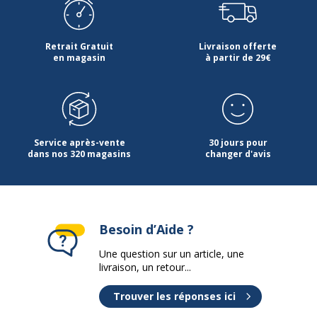
Dimensions et poids
Dimensions et poids
Retrait Gratuit
Livraison offerte
en magasin
à partir de 29€
Diamètre
7.05 cm
Hauteur
25.4 cm
Poids du produit
320 g
Service après-vente
30 jours pour
dans nos 320 magasins
changer d'avis
Besoin d’Aide ?
Une question sur un article, une
livraison, un retour...
Trouver les réponses ici