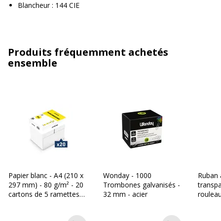
Blancheur : 144 CIE
Produits fréquemment achetés
ensemble
Papier blanc - A4 (210 x
Wonday - 1000
Ruban 
297 mm) - 80 g/m² - 20
Trombones galvanisés -
transpa
cartons de 5 ramettes -
32 mm - acier
roulea
Les Prix Mini
m - Sig