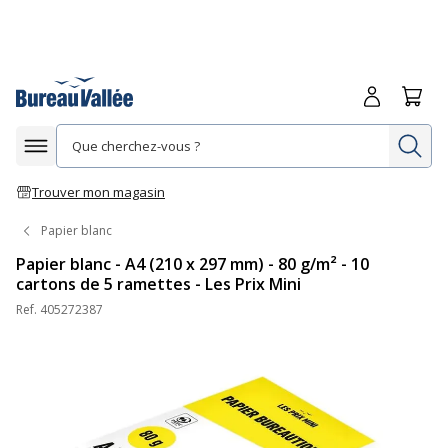
Me connecte
Panie
Re
Afficher la navigation
Trouver mon magasin
Papier blanc
Papier blanc - A4 (210 x 297 mm) - 80 g/m² - 10
cartons de 5 ramettes - Les Prix Mini
Ref.
405272387