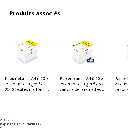
Produits associés
Papier blanc - A4 (210 x
Papier blanc - A4 (210 x
Papier 
297 mm) - 80 g/m² -
297 mm) - 80 g/m² - 60
297 mm
2500 feuilles (carton de
cartons de 5 ramettes -
cartons
5 ramettes) - Les Prix
Les Prix Mini
Les Pri
Mini
Accueil
Papeterie et Fournitures