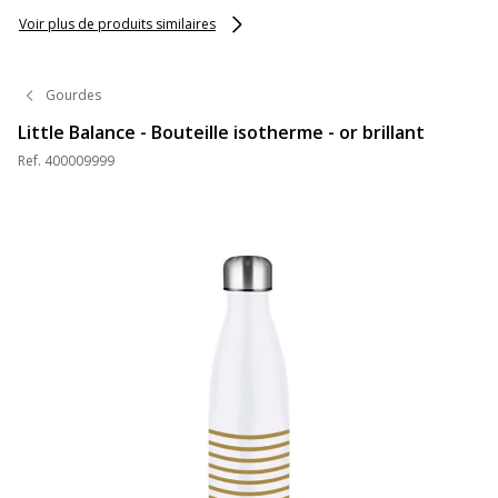
différentes
couleurs - Viquel
couleurs - Viquel
Voir plus de produits similaires
Gourdes
Little Balance - Bouteille isotherme - or brillant
Ref.
400009999