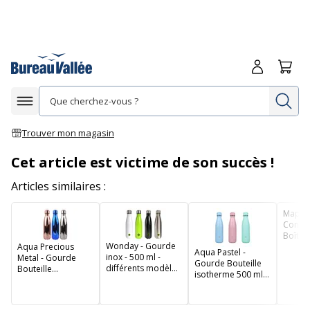
Me connecte
Panie
Re
Afficher la navigation
Trouver mon magasin
Cet article est victime de son succès !
Articles similaires :
Maped 
Concep
Boîte 
Wonday - Gourde
Aqua Precious
couvert
Aqua Pastel -
inox - 500 ml -
Metal - Gourde
Gourde Bouteille
différents modèles
Bouteille
isotherme 500 ml -
disponibles
isotherme 500 ml -
double paroi -
double paroi -
disponible dans
disponible dans
différentes