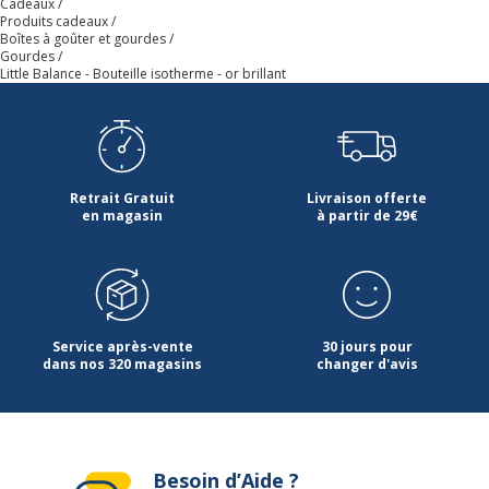
Cadeaux
Produits cadeaux
Dimensions et poids
Boîtes à goûter et gourdes
Dimensions et poids
Gourdes
Little Balance - Bouteille isotherme - or brillant
Diamètre
7.1 cm
Hauteur
27 cm
Retrait Gratuit
Livraison offerte
en magasin
à partir de 29€
Service après-vente
30 jours pour
dans nos 320 magasins
changer d'avis
Besoin d’Aide ?