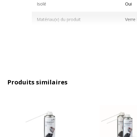
Isolé
Oui
Matériau(x) du produit
Verre 
Taille
8 x 1
Transparent
Oui
Produits similaires
Données d'identification
Données d'identification
Code barre maitre
3
Marque
L