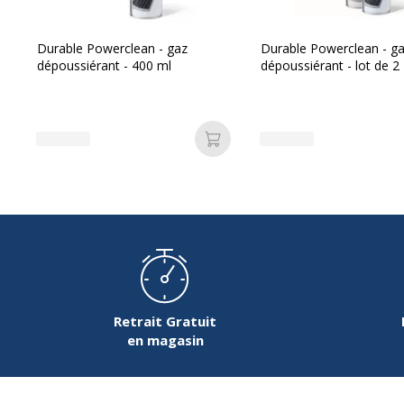
Référence produit fabricant
8
Durable Powerclean - gaz
Durable Powerclean - g
dépoussiérant - 400 ml
dépoussiérant - lot de 2
Dimensions et poids
Ajouter au panier
Dimensions et poids
Hauteur
10
Largeur
12
Profondeur
80
Retrait Gratuit
en magasin