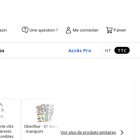
asin
Une question ?
Me connecter
Panier
Accès Pro
os
HT
TTC
Afficher les pr
Afficher
Oberthur - 78 Gomettes
- alphabet
rte-clés
Oberthur - 67 Gomettes
férents
- transport
Voir plus de produits similaires
onibles