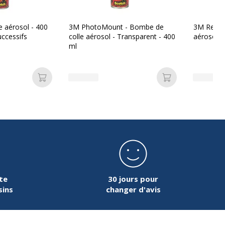
 aérosol - 400
3M PhotoMount - Bombe de
3M ReMou
ccessifs
colle aérosol - Transparent - 400
aérosol -
ml
Ajouter au panier
Ajouter au pan
te
30 jours pour
sins
changer d'avis