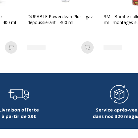
442
az
DURABLE Powerclean Plus - gaz
3M - Bombe colle
 - 400 ml
dépoussiérant - 400 ml
ml - montages su
Ajouter au panier
Ajouter au panier
 cm
 cm
 cm
Livraison offerte
Service après-ven
à partir de 29€
dans nos 320 maga