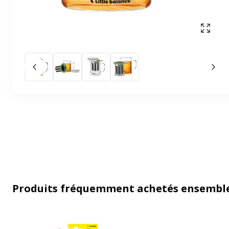
Affich
Slide précédent
Slid
Produits fréquemment achetés ensembl