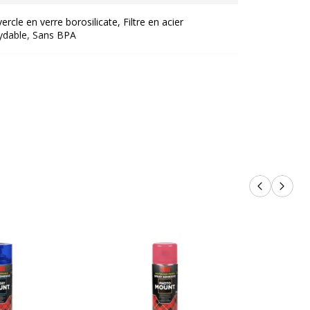
ercle en verre borosilicate, Filtre en acier
ydable, Sans BPA
Produits p
Produi
Oui
Oui