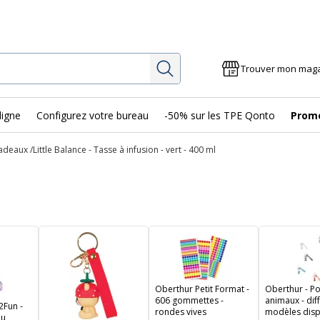
Rechercher
Trouver mon mag
ligne
Configurez votre bureau
-50% sur les TPE Qonto
Prom
cadeaux
Little Balance - Tasse à infusion - vert - 400 ml
Oberthur Petit Format -
Oberthur - Po
606 gommettes -
animaux - dif
2Fun -
rondes vives
modèles disp
eu