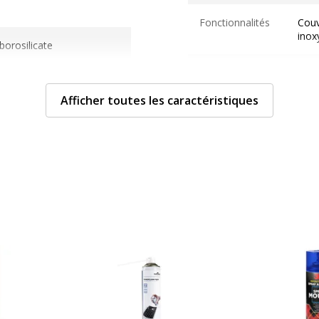
Fonctionnalités
Couv
inox
borosilicate
Quantité incluse
1
2 cm
Afficher toutes les caractéristiques
Divers
Divers
760240784425
Compatible lave-vaisselle
ittle Balance
Compatible micro-ondes