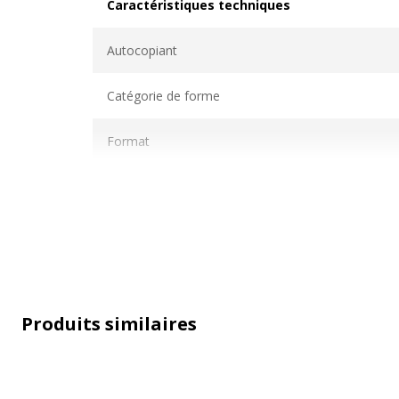
Caractéristiques techniques
Caractéristiques techniques
Autocopiant
Catégorie de forme
Format
Nombre de pages ou feuilles
Numéroté
Papier carbone
Produits similaires
Données d'identification