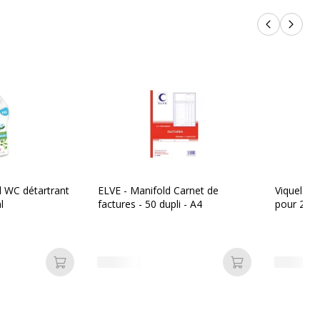
Produits p
Produi
l WC détartrant
ELVE - Manifold Carnet de
Viquel - 1
l
factures - 50 dupli - A4
pour 25 fe
Ajouter au panier
Ajouter au pan