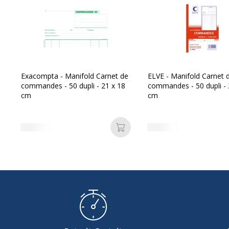
Données d'identification
Code barre maitre
3
Marque
E
Référence produit fabricant
2
Exacompta - Manifold Carnet de
ELVE - Manifold Carnet 
commandes - 50 dupli - 21 x 18
commandes - 50 dupli - 
cm
cm
Ajouter au panier