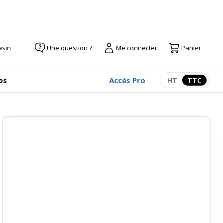
asin
Une question ?
Me connecter
Panier
Accès Pro
os
HT
TTC
Afficher les pr
Afficher