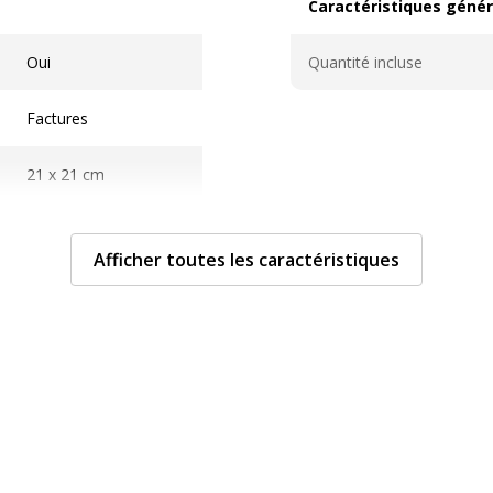
Caractéristiques génér
Caractéristiques généra
Oui
Quantité incluse
Factures
21 x 21 cm
50 Feuille(s)
Afficher toutes les caractéristiques
Oui
En double