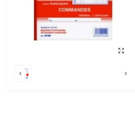
Affich
Slide précédent
Slid