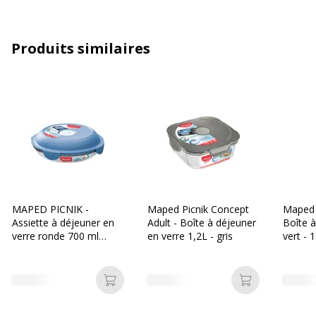
Produits similaires
MAPED PICNIK -
Maped Picnik Concept
Maped P
Assiette à déjeuner en
Adult - Boîte à déjeuner
Boîte à
verre ronde 700 ml
en verre 1,2L - gris
vert - 1
CONCEPT ADULTES -
coloris Bleu Orage
Ajouter au panier
Ajouter au p