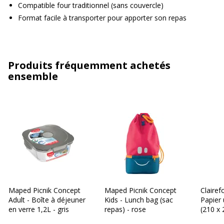
Compatible four traditionnel (sans couvercle)
Format facile à transporter pour apporter son repas
Produits fréquemment achetés
ensemble
Maped Picnik Concept
Maped Picnik Concept
Clairef
Adult - Boîte à déjeuner
Kids - Lunch bag (sac
Papier 
en verre 1,2L - gris
repas) - rose
(210 x
g/m² -