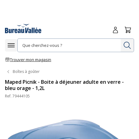
Me connecte
Panie
Re
Afficher la navigation
Trouver mon magasin
Boîtes à goûter
Maped Picnik - Boite à déjeuner adulte en verre -
bleu orage - 1,2L
Ref.
79444105