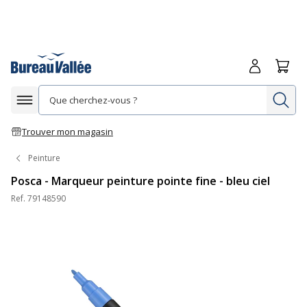
Me connecte
Panie
Re
Afficher la navigation
Trouver mon magasin
Peinture
Posca - Marqueur peinture pointe fine - bleu ciel
Ref.
79148590