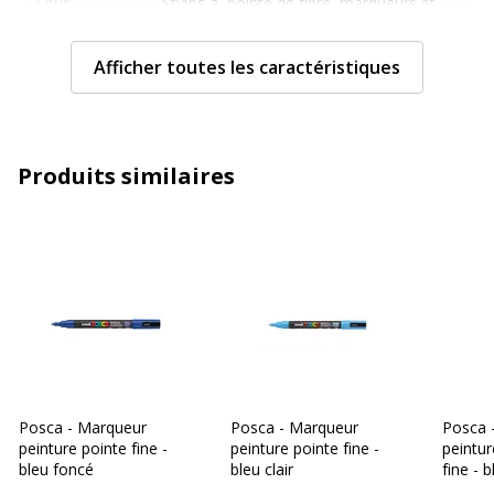
Sous-
Stylos à pointe de fibre, marqueurs et
catégorie
surligneurs
Afficher toutes les caractéristiques
Type de
Marqueur
produit
Informations sur les services
Informations sur les services
Produits similaires
Avertissement sur les
L'image du produit peut être
couleurs de l'image
d'une couleur différente
Etat du produit
Produit Neuf
Caractéristiques techniques
Caractéristiques techniques
Avec bouchon
Oui
Posca - Marqueur
Posca - Marqueur
Posca 
peinture pointe fine -
peinture pointe fine -
peintur
bleu foncé
bleu clair
fine - b
Clip poche
Oui