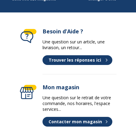
Séchage rapide
Oui
Type d'embout
Ogive
Besoin d’Aide ?
Type d'encre
Encre pigmentée à base
d'eau
Une question sur un article, une
livraison, un retour...
Données d'identification
Données d'identification
Trouver les réponses ici
Code barre maitre
4902778036822
Mon magasin
Marque
POSCA
Une question sur le retrait de votre
commande, nos horaires, l'espace
Référence produit fabricant
PC3M BCI
services...
Contacter mon magasin