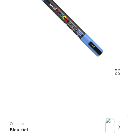
Affich
Couleur
:
Bleu ciel