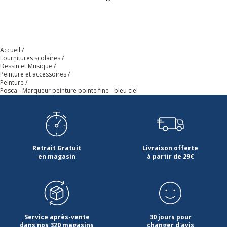
Soluble dans l'eau
Utilisation en
intérieur/extérieur
Zone de saisie à code
couleur
Accueil
Fournitures scolaires
Dessin et Musique
Forme du corps
Rond
Peinture et accessoires
Peinture
Posca - Marqueur peinture pointe fine - bleu ciel
Largeur maximum de la
1.3 mm
ligne (mm)
Matériau d'embout
Polyester
Retrait Gratuit
Livraison offerte
Matériau du produit
Polypropylène
en magasin
à partir de 29€
Permanent
Oui
Rechargeable
Oui
Service après-vente
30 jours pour
dans nos 320 magasins
changer d'avis