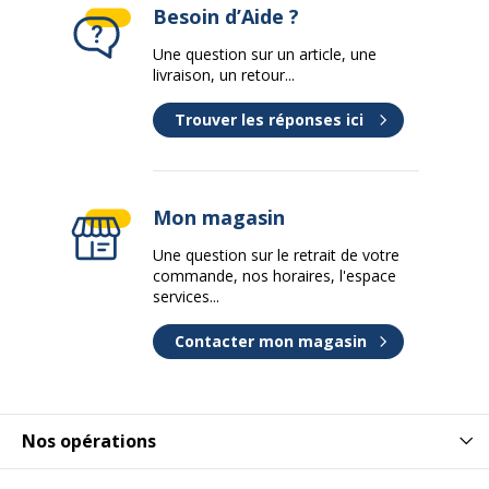
Données d'identification
Besoin d’Aide ?
Une question sur un article, une
Code barre maitre
4902778916926
livraison, un retour...
Marque
POSCA
Trouver les réponses ici
Référence produit fabricant
PC8K V FLUO
Mon magasin
Caractéristiques environnementales
Caractéristiques environnementales
Une question sur le retrait de votre
commande, nos horaires, l'espace
Contenu recyclé du produit
47 %
services...
Contacter mon magasin
Nos opérations