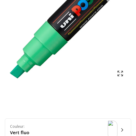
Affich
Couleur
:
Vert fluo