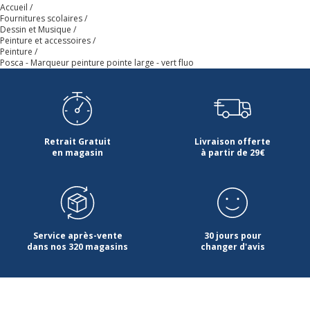
Forme du corps
Rond
Accueil
Fournitures scolaires
Dessin et Musique
Largeur maximum de la
8 mm
Peinture et accessoires
ligne (mm)
Peinture
Posca - Marqueur peinture pointe large - vert fluo
Matériau d'embout
Acrylique
Matériau du produit
Polypropylène
Retrait Gratuit
Livraison offerte
en magasin
à partir de 29€
Rechargeable
Oui
Séchage rapide
Oui
Type d'embout
Biseau
Service après-vente
30 jours pour
dans nos 320 magasins
changer d'avis
Type d'encre
Encre pigmentée à base
d'eau
Données d'identification