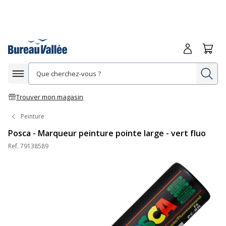
Me connecte
Panie
Re
Afficher la navigation
Trouver mon magasin
Peinture
Posca - Marqueur peinture pointe large - vert fluo
Ref.
79138589