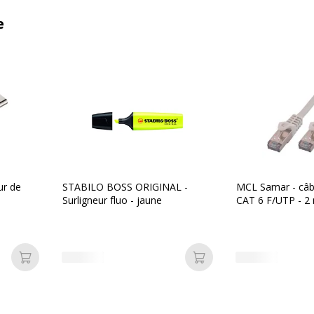
e
ur de
STABILO BOSS ORIGINAL -
MCL Samar - câb
Surligneur fluo - jaune
CAT 6 F/UTP - 2 
Ajouter au panier
Ajouter au panier