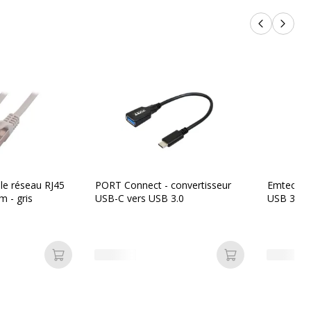
Produits p
Produi
le réseau RJ45
PORT Connect - convertisseur
Emtec B11
m - gris
USB-C vers USB 3.0
USB 3.2 -
Ajouter au panier
Ajouter au pan