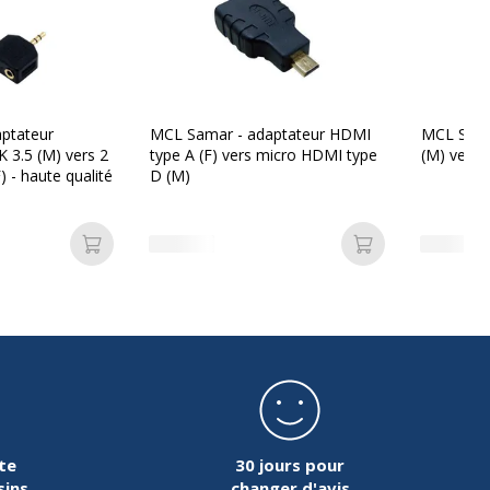
ptateur
MCL Samar - adaptateur HDMI
MCL Samar
K 3.5 (M) vers 2
type A (F) vers micro HDMI type
(M) vers 
) - haute qualité
D (M)
Ajouter au panier
Ajouter au pan
te
30 jours pour
sins
changer d'avis