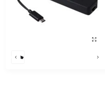
Affich
Slide précédent
Slid