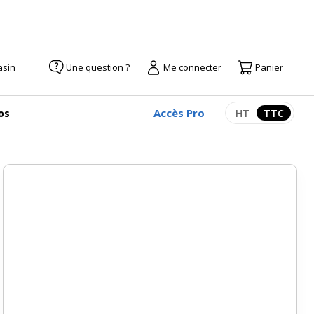
asin
Une question ?
Me connecter
Panier
Accès Pro
os
HT
TTC
Afficher les pr
Afficher