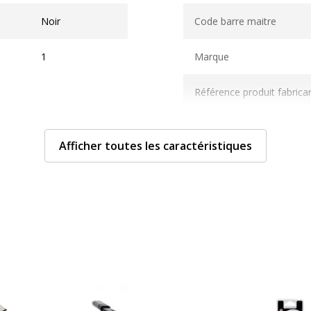
Données d'identification
Noir
Code barre maitre
1
Marque
Référence produit fabrica
Afficher toutes les caractéristiques
Informations sur les se
Informations sur les ser
nc
Etat du produit
2 ans