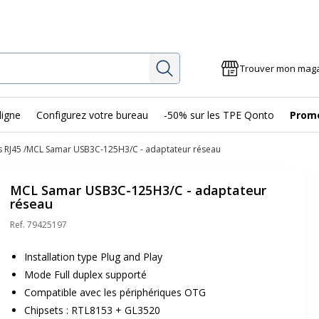
Rechercher
Trouver mon mag
ligne
Configurez votre bureau
-50% sur les TPE Qonto
Prom
 RJ45
MCL Samar USB3C-125H3/C - adaptateur réseau
MCL Samar USB3C-125H3/C - adaptateur
réseau
Ref.
79425197
Installation type Plug and Play
Mode Full duplex supporté
Compatible avec les périphériques OTG
Chipsets : RTL8153 + GL3520