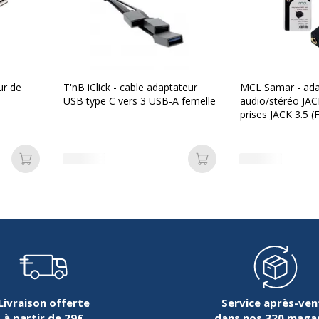
ur de
T'nB iClick - cable adaptateur
MCL Samar - ada
USB type C vers 3 USB-A femelle
audio/stéréo JAC
prises JACK 3.5 (F
Ajouter au panier
Ajouter au panier
Livraison offerte
Service après-ven
à partir de 29€
dans nos 320 maga