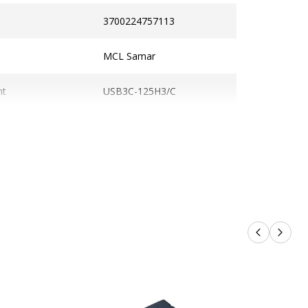
3700224757113
MCL Samar
nt
USB3C-125H3/C
rvices
vices
Produit Neuf
Produits p
Produi