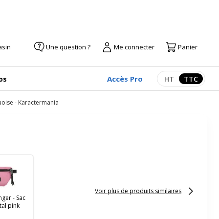
asin
Une question ?
Me connecter
Panier
Accès Pro
os
HT
TTC
Afficher les pr
Afficher
uoise - Karactermania
Voir plus de produits similaires
ger - Sac
tal pink