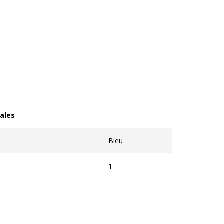
ales
les
Bleu
1