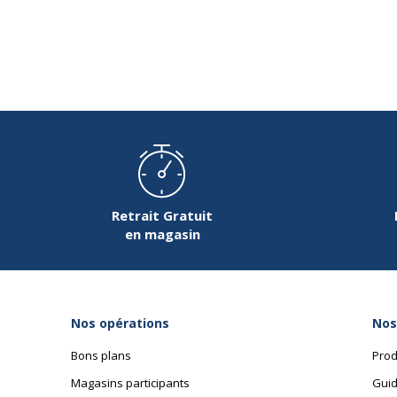
Données d'identification
Données d'identification
Code barre maitre
8
Marque
M
Référence produit fabricant
2
Retrait Gratuit
en magasin
Nos opérations
Nos
Bons plans
Prod
Magasins participants
Guid