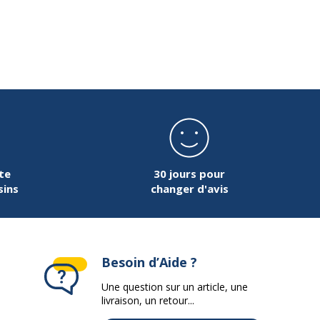
40 cm
33 cm
1 cm
te
30 jours pour
sins
changer d'avis
Besoin d’Aide ?
Une question sur un article, une
livraison, un retour...