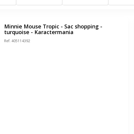
Minnie Mouse Tropic - Sac shopping -
turquoise - Karactermania
Ref.
405114392
er en plein écran