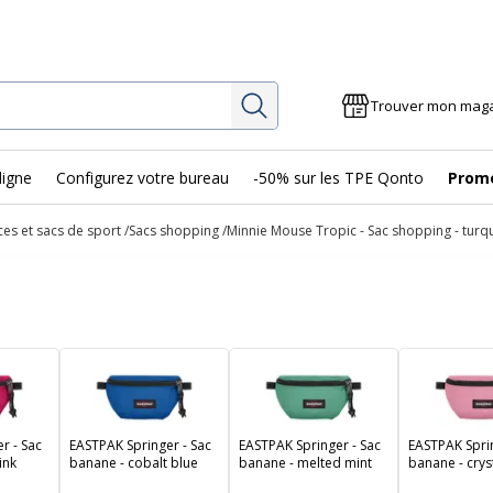
Rechercher
Trouver mon mag
ligne
Configurez votre bureau
-50% sur les TPE Qonto
Prom
es et sacs de sport
Sacs shopping
Minnie Mouse Tropic - Sac shopping - turq
r - Sac
EASTPAK Springer - Sac
EASTPAK Springer - Sac
EASTPAK Sprin
ink
banane - cobalt blue
banane - melted mint
banane - crys