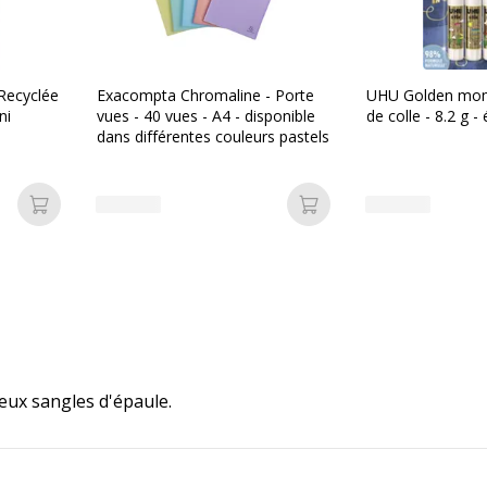
 Recyclée
Exacompta Chromaline - Porte
UHU Golden mom
ni
vues - 40 vues - A4 - disponible
de colle - 8.2 g - 
dans différentes couleurs pastels
Ajouter au panier
Ajouter au panier
eux sangles d'épaule.