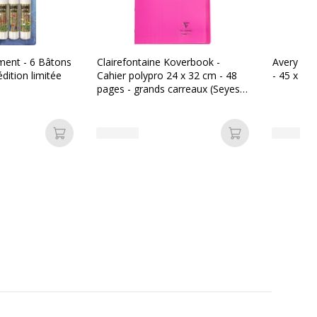
ent - 6 Bâtons
Clairefontaine Koverbook -
Avery - 3
édition limitée
Cahier polypro 24 x 32 cm - 48
- 45 x 13
pages - grands carreaux (Seyes)
- rose
Ajouter au panier
Ajouter au pan