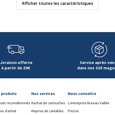
Afficher toutes les caractéristiques
Dimensions et poids
Dimensions et poids
445118023800
Hauteur
innie Mouse
Largeur
380
Profondeur
Livraison offerte
Service après-ven
à partir de 29€
dans nos 320 maga
 produits
Nos services
Nous connaître
uits reconditionnés
Rachat de cartouches
L'entreprise Bureau Vallée
es d’achat
Reprise de cartables
Presse