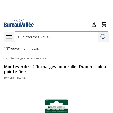
Me connecte
Panie
Re
Afficher la navigation
Trouver mon magasin
Recharges billes fantaisie
Monteverde - 2 Recharges pour roller Dupont - bleu -
pointe fine
Ref.
400004356