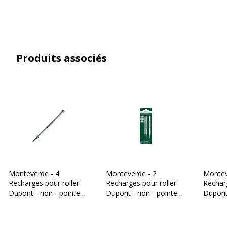
Référence produit fabricant
MVT222BU
Produits associés
Monteverde - 4
Monteverde - 2
Montev
Recharges pour roller
Recharges pour roller
Recharg
Dupont - noir - pointe
Dupont - noir - pointe
Dupont 
fine
fine
fine