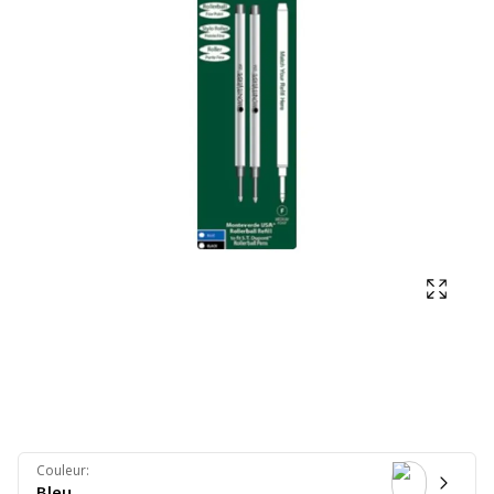
Affich
Couleur
:
Bleu