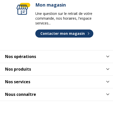
Marque
Nobo
Mon magasin
Une question sur le retrait de votre
Référence produit fabricant
1915251
commande, nos horaires, l'espace
services...
Dimensions et poids
Dimensions et poids
Contacter mon magasin
Hauteur
876 mm
Largeur
1554 mm
Nos opérations
Poids du produit
10.54 kg
Nos produits
Profondeur
19 mm
Nos services
Garantie
Nous connaître
Garantie
Garantie commerciale
25 ans