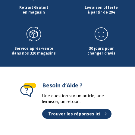
couleur
Retrait Gratuit
Livraison offerte
en magasin
à partir de 29€
Fonctions
Système InvisaMount, Système de
fixation murale caché
Quantité
1
incluse
Service après-vente
30 jours pour
dans nos 320 magasins
changer d'avis
Type
Montable sur mur
d'installation
Type de
Tableau blanc
Besoin d’Aide ?
produit
Une question sur un article, une
livraison, un retour...
Données d'identification
Données d'identification
Trouver les réponses ici
Code barre maitre
5028252609272