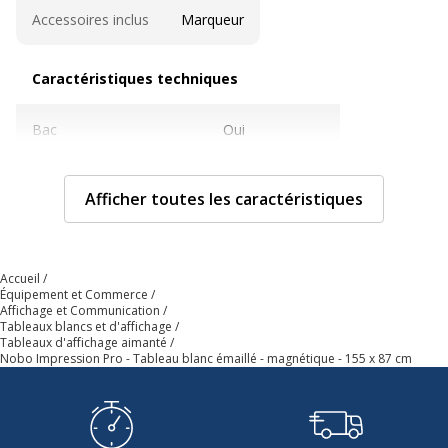
Accessoires inclus
Marqueur
Caractéristiques techniques
Caractéristiques techniques
Bac
Oui
Couleur
Blanc
Afficher toutes les caractéristiques
Magnétique
Oui
Accueil
Matériau de surface
Émail
Équipement et Commerce
Affichage et Communication
Tableaux blancs et d'affichage
Taille Tableau / Chevalet
1550 x 870 mm
Tableaux d'affichage aimanté
Nobo Impression Pro - Tableau blanc émaillé - magnétique - 155 x 87 cm
Caractéristiques générales
Caractéristiques générales
Catégorie de
Blanc