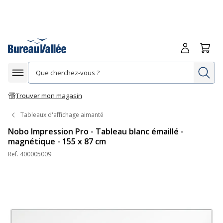
Me connecte
Panie
Re
Afficher la navigation
Trouver mon magasin
Tableaux d'affichage aimanté
Nobo Impression Pro - Tableau blanc émaillé -
magnétique - 155 x 87 cm
Ref.
400005009