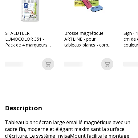
STAEDTLER
Brosse magnétique
Sign - 
LUMOCOLOR 351 -
ARTLINE - pour
cm de 
Pack de 4 marqueurs
tableaux blancs - corps
couleur
effaçables - pointe
mousse - disponible
biseau - couleurs
dans différentes
assorties
couleurs
Ajouter au panier
Ajouter au p
Description
Tableau blanc écran large émaillé magnétique avec un
cadre fin, moderne et élégant maximisant la surface
d'écriture. Le système InvisaMount facilite le montage