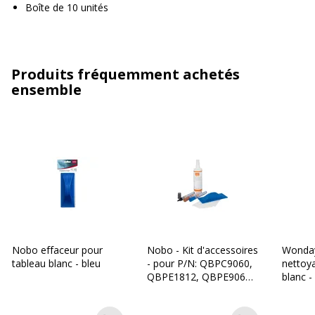
Boîte de 10 unités
Produits fréquemment achetés
ensemble
Nobo effaceur pour
Nobo - Kit d'accessoires
Wonday
tableau blanc - bleu
- pour P/N: QBPC9060,
nettoy
QBPE1812, QBPE9060,
blanc -
QBPF1290, QBPF1812,
QBPF9060, QBPK9060,