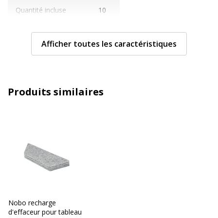
Quantité incluse
10
Données d'identification
Données d'identification
Afficher toutes les caractéristiques
Code barre maitre
5028252139830
Marque
Nobo
Produits similaires
Référence produit fabricant
1901434
Nobo recharge
d'effaceur pour tableau