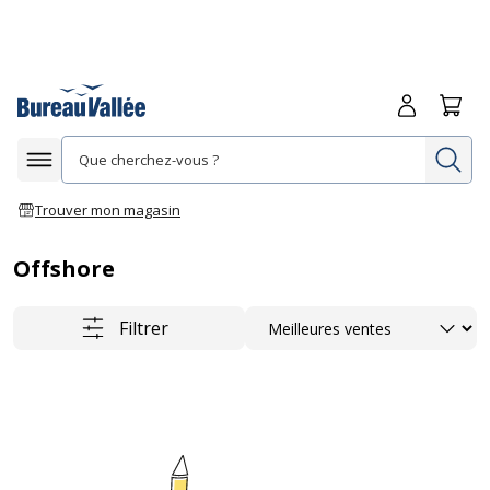
Me connecte
Panie
Re
Afficher la navigation
Trouver mon magasin
Offshore
Trier
Filtrer