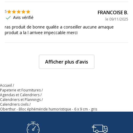
fabricant
5
FRANCOISE B.
Dimensions et poids
Avis vérifié
Dimensions et poids
le
09/11/2025
ras produit de bonne qualite a conseiller aucune arnaque
produit a la l arrivee impeccable merci
Largeur
63 mm
Profondeur
92 mm
Afficher plus d’avis
Accueil
Papeterie et Fournitures
Agendas et Calendriers
Calendriers et Plannings
Calendriers civils
Oberthur - Bloc éphéméride humoristique - 6 x 9 cm - gris