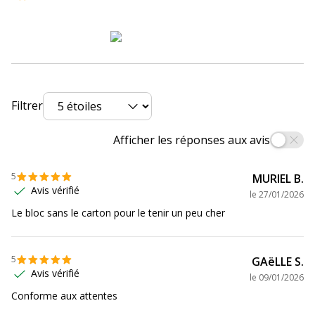
Disposition
1 jour par page
Matériau(x) du produit
Papier, Plastique
Numéroté
Oui
Filtrer
Meilleures ventes
Fixation murale
Afficher les réponses aux avis
Thème/Design
Humorous
5
MURIEL B.
Données d'identification
Avis vérifié
le
27/01/2026
Données d'identification
Le bloc sans le carton pour le tenir un peu cher
Code barre maitre
3664447230122,3664447178127
5
GAëLLE S.
Marque
Oberthur
Avis vérifié
le
09/01/2026
Conforme aux attentes
Référence produit
40