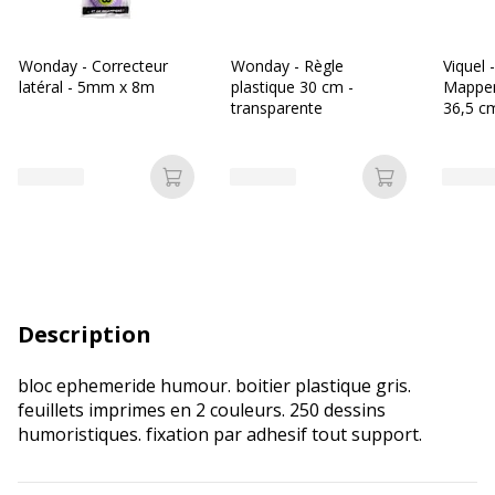
Wonday - Correcteur
Wonday - Règle
Viquel 
latéral - 5mm x 8m
plastique 30 cm -
Mappem
transparente
36,5 c
Ajouter au panier
Ajouter au p
Description
bloc ephemeride humour. boitier plastique gris.
feuillets imprimes en 2 couleurs. 250 dessins
humoristiques. fixation par adhesif tout support.