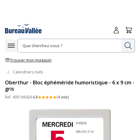
Me connecte
Panie
Re
Afficher la navigation
Trouver mon magasin
Calendriers civils
Oberthur - Bloc éphéméride humoristique - 6 x 9 cm -
gris
Ref.
405186426
4,8
(4 avis)