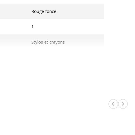
les
Rouge foncé
1
Stylos et crayons
Roller
on
Produits p
Produi
3664447151908
Oberthur