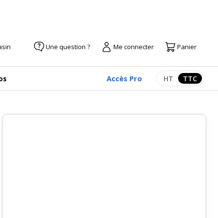
asin
Une question ?
Me connecter
Panier
Accès Pro
os
HT
TTC
Afficher les pr
Afficher