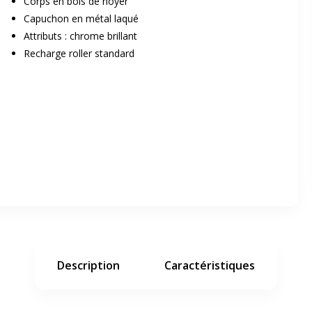
Corps en bois de noyer
Capuchon en métal laqué
Attributs : chrome brillant
Recharge roller standard
er en plein écran
e suivant
Description
Caractéristiques