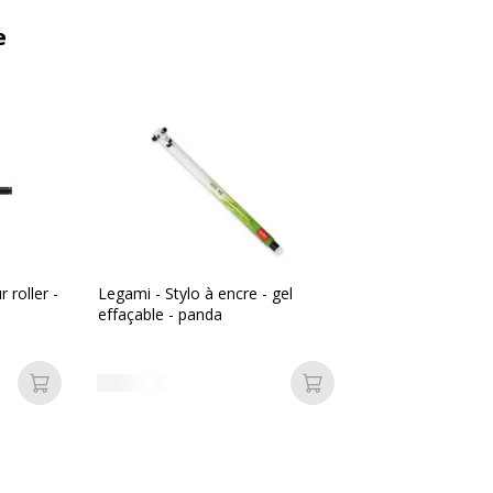
e
 roller -
Legami - Stylo à encre - gel
effaçable - panda
Ajouter au panier
Ajouter au panier