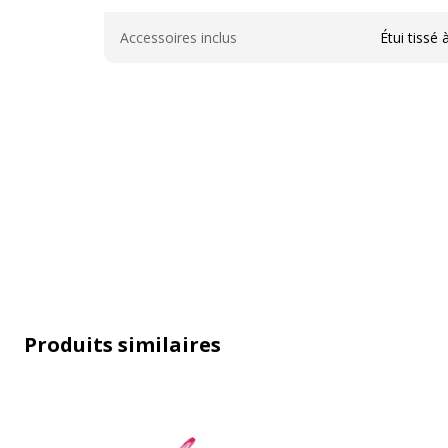
Divers
Accessoires inclus
Étui tissé 
Caractéristiques techniques
Produits similaires
Caractéristiques techniques
Avec bouchon
O
Clip poche
O