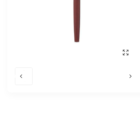
Affich
Slide précédent
Slid