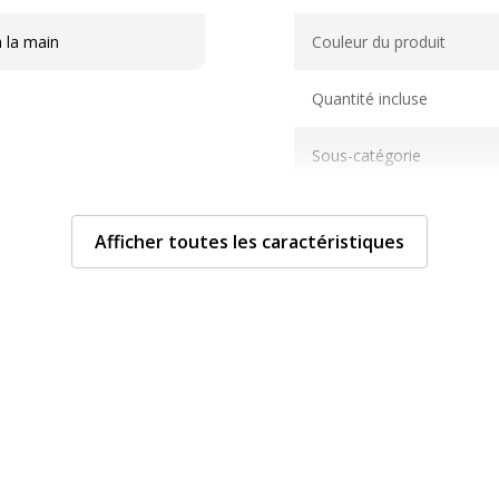
Caractéristiques généra
à la main
Couleur du produit
Quantité incluse
Sous-catégorie
Type de produit
Afficher toutes les caractéristiques
Données d'identificati
Données d'identification
ui
Code barre maitre
ui
Marque