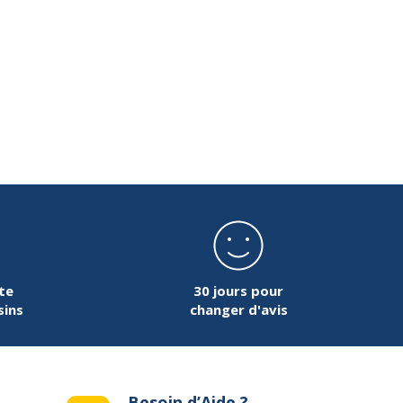
te
30 jours pour
sins
changer d'avis
Besoin d’Aide ?