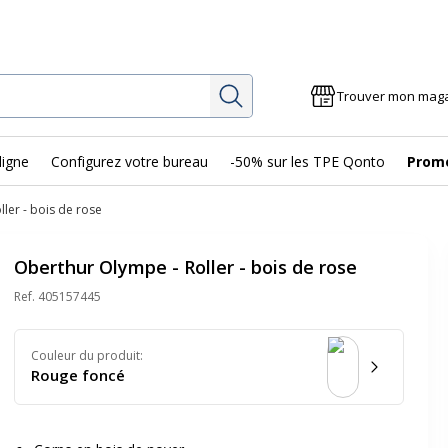
Rechercher
Trouver mon mag
ligne
Configurez votre bureau
-50% sur les TPE Qonto
Prom
ler - bois de rose
Oberthur Olympe - Roller - bois de rose
Ref.
405157445
Couleur du produit
:
Rouge foncé