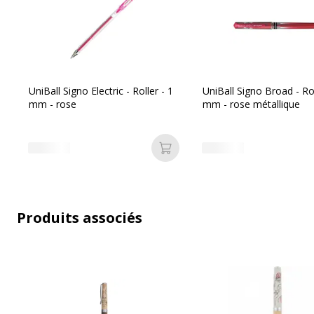
Matériau du produit
B
Rechargeable
O
UniBall Signo Electric - Roller - 1
UniBall Signo Broad - Rol
mm - rose
mm - rose métallique
Ajouter au panier
Produits associés