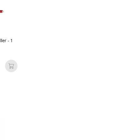
ois, Métal
Référence produit fabrica
ui
ler - 1
Ajouter au panier