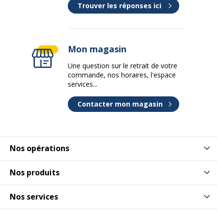
Trouver les réponses ici
Perforation
Oui
Pré-imprimé
Oui
Mon magasin
Propriétés
Index A-Z
Une question sur le retrait de votre
Septembre à décembre (16
commande, nos horaires, l'espace
mois)
services...
Contacter mon magasin
Rechargeable
Oui
Relié
Reliure latérale
Nos opérations
Type de couverture
Couverture rigide
Nos produits
Type de perforation
6 trous
Nos services
Type de porte-papier
Classeur à anneaux