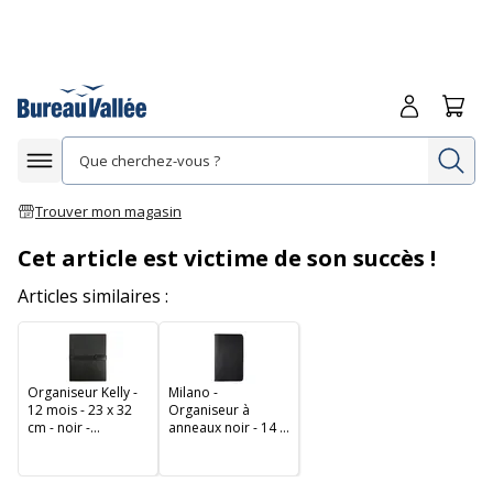
Me connecte
Panie
Re
Afficher la navigation
Trouver mon magasin
Cet article est victime de son succès !
Articles similaires :
Organiseur Kelly -
Milano -
12 mois - 23 x 32
Organiseur à
cm - noir -
anneaux noir - 14 x
Exacompta
18,5 cm - Oberthur