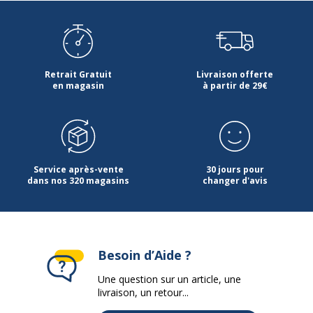
Daté
Oui
Disposition
Semainier
Format
13,5 x 19 cm
Retrait Gratuit
Livraison offerte
en magasin
à partir de 29€
Localisation
Multilingual
Matériau(x) du produit
Papier
Service après-vente
30 jours pour
Matière de la
Matériel synthétique
dans nos 320 magasins
changer d'avis
couverture
Nombre d'anneaux
6.0000
Besoin d’Aide ?
Nombre de trous
6
Une question sur un article, une
livraison, un retour...
A onglets
Oui