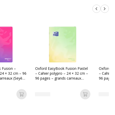
Produits p
Produi
 Fusion –
Oxford EasyBook Fusion Pastel
Oxford E
 24 × 32 cm – 96
– Cahier polypro – 24 × 32 cm –
– Cahier 
arreaux (Seyès)
96 pages – grands carreaux
96 pages 
(Seyès) – Vert
(Seyès) – 
Ajouter au panier
Ajouter au pan