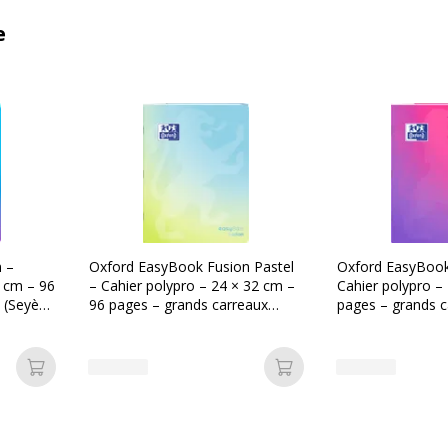
e
 –
Oxford EasyBook Fusion Pastel
Oxford EasyBook
2 cm – 96
– Cahier polypro – 24 × 32 cm –
Cahier polypro –
 (Seyès)
96 pages – grands carreaux
pages – grands c
(Seyès) – Bleu
– rose
Ajouter au panier
Ajouter au panier