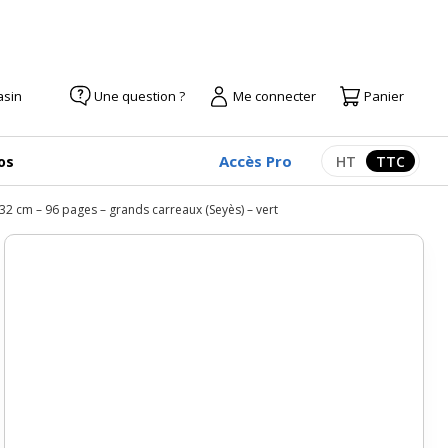
asin
Une question ?
Me connecter
Panier
Accès Pro
os
HT
TTC
Afficher les pr
Afficher
32 cm – 96 pages – grands carreaux (Seyès) – vert