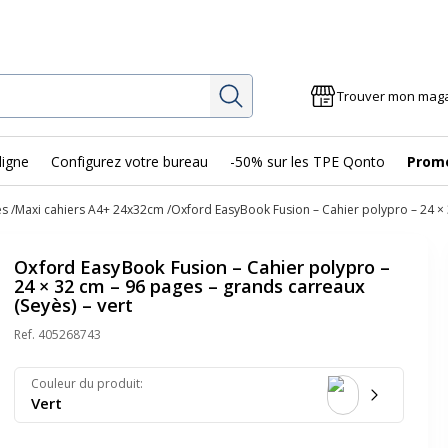
Rechercher
Trouver mon mag
ligne
Configurez votre bureau
-50% sur les TPE Qonto
Prom
es
Maxi cahiers A4+ 24x32cm
Oxford EasyBook Fusion – Cahier polypro – 24 × 
Oxford EasyBook Fusion – Cahier polypro –
24 × 32 cm – 96 pages – grands carreaux
(Seyès) – vert
Ref.
405268743
Couleur du produit
:
Vert