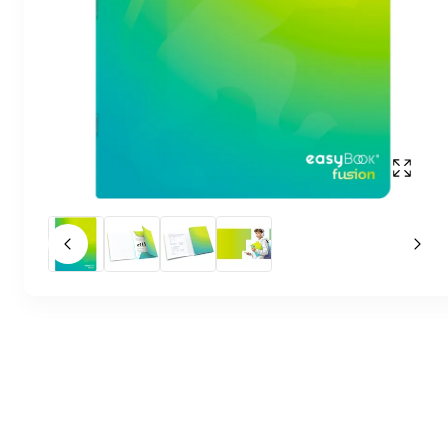
Affich
Slide précédent
Slid