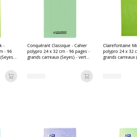
(grands carreaux)
k -
Conquérant Classique - Cahier
Clairefontaine M
m - 96
polypro 24 x 32 cm - 96 pages -
polypro 24 x 32 
 (Seyes)
grands carreaux (Seyes) - vert
grands carreaux (
020120297033
clair
xford
Ajouter au panier
Ajouter au panier
00213187