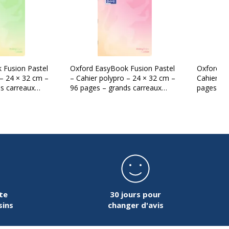
 Fusion Pastel
Oxford EasyBook Fusion Pastel
Oxford E
 – 24 × 32 cm –
– Cahier polypro – 24 × 32 cm –
Cahier po
s carreaux
96 pages – grands carreaux
pages – g
(Seyès) – Rose
– orange
te
30 jours pour
sins
changer d'avis