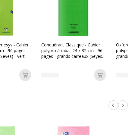
imesys - Cahier
Conquérant Classique - Cahier
Oxford Ea
cm - 96 pages -
polypro à rabat 24 x 32 cm - 96
polypro 2
Seyes) - vert
pages - grands carreaux (Seyes)
grands ca
- vert
Ajouter au panier
Ajouter au pan
Produits p
Produi