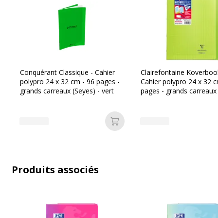
Type de réglure
Seyès 
Données d'identification
Conquérant Classique - Cahier
Clairefontaine Koverboo
polypro 24 x 32 cm - 96 pages -
Cahier polypro 24 x 32 c
Données d'identification
grands carreaux (Seyes) - vert
pages - grands carreaux
Code barre maitre
3
- vert
Marque
O
Ajouter au panier
Référence produit fabricant
4
Produits associés