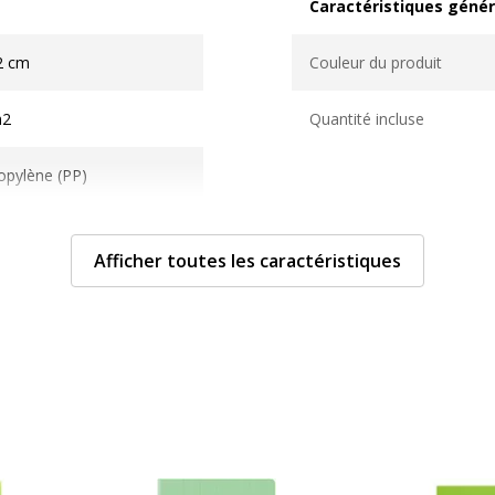
Caractéristiques génér
Caractéristiques généra
2 cm
Couleur du produit
m2
Quantité incluse
opylène (PP)
e(s)
Afficher toutes les caractéristiques
e(s)
 latérale
ture souple