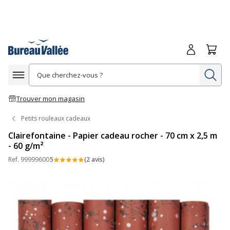
Me connecte
Panie
Re
Afficher la navigation
Trouver mon magasin
Petits rouleaux cadeaux
Clairefontaine - Papier cadeau rocher - 70 cm x 2,5 m
- 60 g/m²
Ref.
99999600
5
(2 avis)