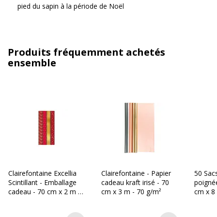
pied du sapin à la période de Noël
Produits fréquemment achetés
ensemble
Clairefontaine Excellia
Clairefontaine - Papier
50 Sacs
Scintillant - Emballage
cadeau kraft irisé - 70
poigné
cadeau - 70 cm x 2 m -
cm x 3 m - 70 g/m²
cm x 8
80 g/m² - Noël - papier
brun