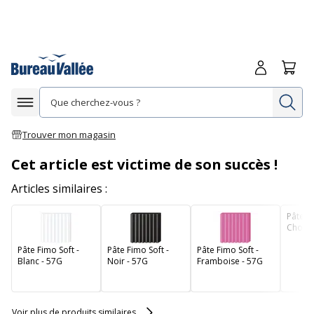
Me connecte
Panie
Re
Afficher la navigation
Trouver mon magasin
Cet article est victime de son succès !
Articles similaires :
Pâte Fi
Chocol
Pâte Fimo Soft -
Pâte Fimo Soft -
Pâte Fimo Soft -
Blanc - 57G
Noir - 57G
Framboise - 57G
Voir plus de produits similaires