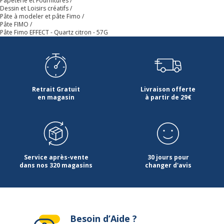
Papeterie et Fournitures
Dimensions et poids
Dessin et Loisirs créatifs
Pâte à modeler et pâte Fimo
Pâte FIMO
Poids du produit net
57 g
Pâte Fimo EFFECT - Quartz citron - 57G
Retrait Gratuit
Livraison offerte
en magasin
à partir de 29€
Service après-vente
30 jours pour
dans nos 320 magasins
changer d'avis
Besoin d’Aide ?