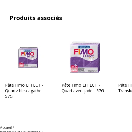
Produit rechargeable
Non
Produits associés
Produit sans plastique
Oui
Produit recyclable
Non
Présence de substance
Non
dangereuses
Données d'identification
Données d'identification
Pâte Fimo EFFECT -
Pâte Fimo EFFECT -
Pâte Fi
Code barre maitre
4007817802281
Quartz bleu agathe -
Quartz vert jade - 57G
Translu
57G
Marque
Fimo
Référence produit fabricant
8020-106
Accueil
Dimensions et poids