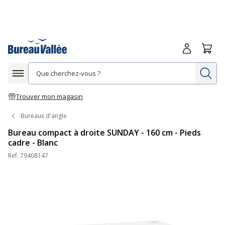
Me connecte
Panie
Re
Afficher la navigation
Trouver mon magasin
Bureaux d'angle
Bureau compact à droite SUNDAY - 160 cm - Pieds
cadre - Blanc
Ref.
79408147