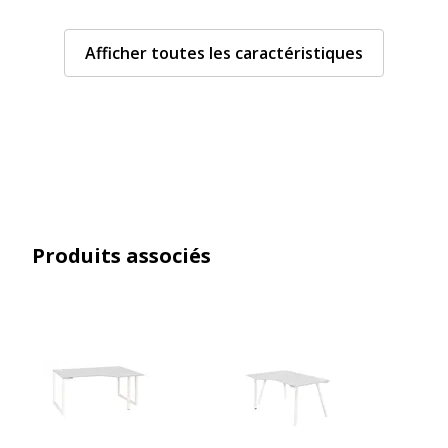
Gamme
Sunday
Afficher toutes les caractéristiques
Modèle
Pieds cadre
Type de produit
Bureau
Type de bureau
Bureau d'angle
Orientation du bureau
A droite
Produits associés
Caractéristiques de la surface supérieure
Caractéristiques de la surface supérieure
Chants
ABS 1 et 2 mm
Couleur
Blanc