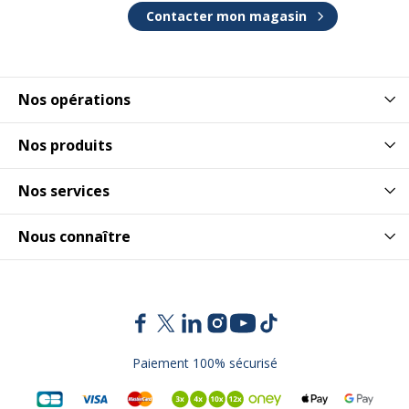
Contacter mon magasin
Hauteur
73 cm
Largeur minimale
60 cm
Nos opérations
Largeur
160 cm
Nos produits
Poids du produit
35.9 kg
Nos services
Profondeur minimale
50 cm
Nous connaître
Profondeur
105 cm
Données logistiques
Données logistiques
Paiement 100% sécurisé
dimensions colis
3x106x169cm, 21x71x79cm,
en cm (LxHxP)
5x20x118cm, 12x12x71cm