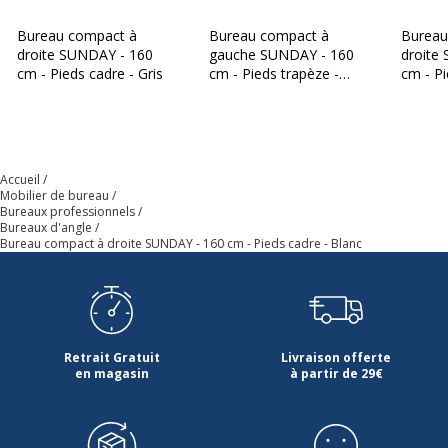
Densité panneaux
680 kg/m3
Bureau compact à
Bureau compact à
Bureau
Épaisseur
18 mm
droite SUNDAY - 160
gauche SUNDAY - 160
droite
cm - Pieds cadre - Gris
cm - Pieds trapèze -
cm - Pi
Gris
Gris
Forme
Rectangulaire arrondi
(droite)
Largeur du plateau
160 cm
Accueil
Mobilier de bureau
Bureaux professionnels
Matériau
Panneau de particules
Bureaux d'angle
Bureau compact à droite SUNDAY - 160 cm - Pieds cadre - Blanc
Nature de la Finition surface
Mélamine
supèrieur
Profondeur
105 cm
Retrait Gratuit
Livraison offerte
en magasin
à partir de 29€
Données d'identification
Données d'identification