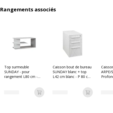
Rangements associés
Top surmeuble
Caisson bout de bureau
Caisso
SUNDAY - pour
SUNDAY blanc + top
ARPE/
rangement L80 cm -
L42 cm blanc - P 80 cm
Profon
Blanc/gris
- 3 tiroirs - Blanc
tiroirs
blanc
Ajouter au panier
Ajouter au p