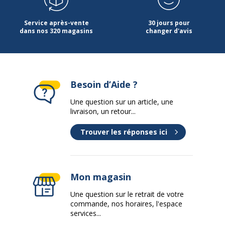
Code barre maitre
3483600495693
Service après-vente
30 jours pour
Marque
Gautier office
dans nos 320 magasins
changer d'avis
Référence produit fabricant
U06122
Caractéristiques de base
Besoin d’Aide ?
Caractéristiques de base
Une question sur un article, une
Type
Pied cadre
livraison, un retour...
Trouver les réponses ici
Piètement
Piètement
Couleur du piètement
Blanc
Mon magasin
Quantité de pieds
3
Une question sur le retrait de votre
commande, nos horaires, l'espace
Dimensions et poids
services...
Dimensions et poids