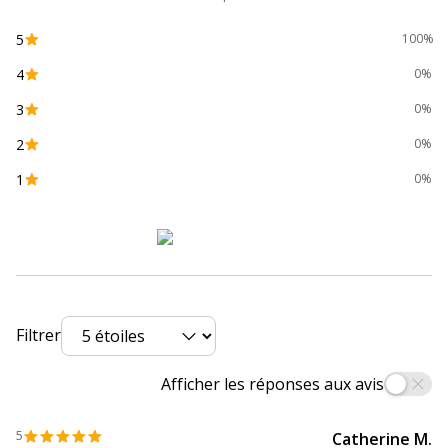
Code barre maitre
3130630085256
5
100%
Marque
Exacompta
4
0%
3
0%
Référence produit fabricant
8525E
2
0%
Dimensions et poids
1
0%
Dimensions et poids
Hauteur
5 mm
Largeur
240 mm
Filtrer
Poids du produit
150 g
Afficher les réponses aux avis
Profondeur
320 mm
5
Catherine M.