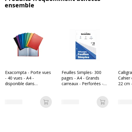
ensemble
Exacompta - Porte vues
Feuilles Simples- 300
Calligr
- 40 vues - A4 -
pages - A4 - Grands
Cahier 
disponible dans
carreaux - Perforées -
22 cm 
différentes couleurs
Bureau Vallée
grands
Ajouter au panier
Ajouter au p