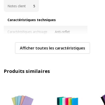
Notes client
5
Caractéristiques techniques
Caractéristiques techniques
Caractéristiques archivage
Anti-reflet
Couleur
Rouge
Afficher toutes les caractéristiques
Epaisseur du matériau
300 µm
Format pris en charge
A4 (210 x 297 mm)
Produits similaires
Matériau(x) du produit
Polypropylène (PP)
Nombre de pochettes
20
Nombre de vues
40