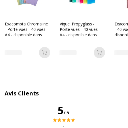
Quantité de vues
40
Exacompta Chromaline
Viquel Propyglass -
Exacom
Texture
Granuleux
- Porte vues - 40 vues -
Porte vues - 40 vues -
- 40 vu
A4 - disponible dans
A4 - disponible dans
disponi
Caractéristiques générales
différentes couleurs
différentes couleurs
différe
Caractéristiques générales
pastels
Ajouter au panier
Ajouter au p
Catégorie de couleur
Rouge
Couleur du produit
Rouge
Quantité incluse
1
Avis Clients
Type de produit
Porte vues
5
/5
Données d'identification
Données d'identification
1