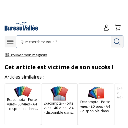
Me connecte
Panie
Re
Afficher la navigation
Trouver mon magasin
Cet article est victime de son succès !
Articles similaires :
Exacom
vues - 
A4 - d
Exacompta - Porte
Exacompta - Porte
dans d
Exacompta - Porte
vues - 60 vues - A4
vues - 80 vues - A4
couleu
vues - 40 vues - A4
- disponible dans
- disponible dans
- disponible dans
différentes
différentes
différentes
couleurs
couleurs
couleurs