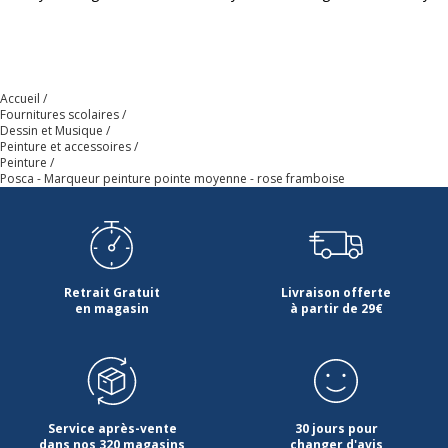
Largeur maximum de la
2.5 mm
ligne (mm)
Accueil
Matériau d'embout
Polyester
Fournitures scolaires
Dessin et Musique
Peinture et accessoires
Peinture
Matériau du produit
Polypropylène
Posca - Marqueur peinture pointe moyenne - rose framboise
Séchage rapide
Oui
Type d'embout
Ogive
Retrait Gratuit
Livraison offerte
en magasin
à partir de 29€
Type d'encre
Encre pigmentée à base
d'eau
Données d'identification
Données d'identification
Service après-vente
30 jours pour
dans nos 320 magasins
changer d'avis
Code barre maitre
4902778262597