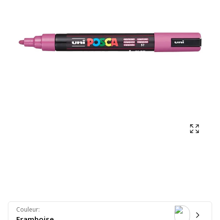
Affich
Couleur
:
Framboise