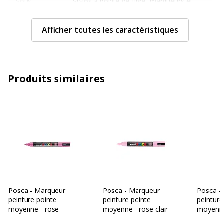
Sous-
Stylos à pointe de fibre, marqueurs et
catégorie
surligneurs
Afficher toutes les caractéristiques
Type de
Marqueur
produit
Informations sur les services
Informations sur les services
Produits similaires
Etat du produit
Produit Neuf
Caractéristiques techniques
Caractéristiques techniques
Avec bouchon
Oui
Clip poche
Oui
Posca - Marqueur
Posca - Marqueur
Posca 
peinture pointe
peinture pointe
peintur
Couleur d'écriture
Framboise
moyenne - rose
moyenne - rose clair
moyenn