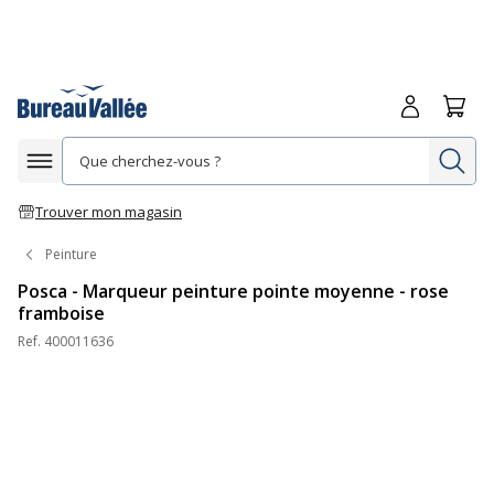
Me connecte
Panie
Re
Afficher la navigation
Trouver mon magasin
Peinture
Posca - Marqueur peinture pointe moyenne - rose
framboise
Ref.
400011636