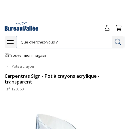
Me connecte
Panie
Re
Afficher la navigation
Trouver mon magasin
Pots à crayon
Carpentras Sign - Pot à crayons acrylique -
transparent
Ref.
120360