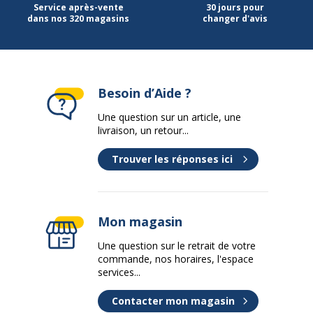
Service après-vente
30 jours pour
Largeur
55 mm
dans nos 320 magasins
changer d'avis
Profondeur
110 mm
Besoin d’Aide ?
Une question sur un article, une
livraison, un retour...
Trouver les réponses ici
Mon magasin
Une question sur le retrait de votre
commande, nos horaires, l'espace
services...
Contacter mon magasin