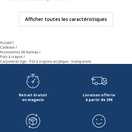
Quantité incluse
1
Afficher toutes les caractéristiques
Type de produit
Porte-crayons
Données d'identification
Accueil
Données d'identification
Cadeaux
Accessoires de bureau
Pots à crayon
Code barre maitre
3173740120363
Carpentras Sign - Pot à crayons acrylique - transparent
Marque
Carpentras Sign
Référence produit fabricant
SG12036
Retrait Gratuit
Livraison offerte
en magasin
à partir de 29€
Dimensions et poids
Dimensions et poids
Hauteur
125 mm