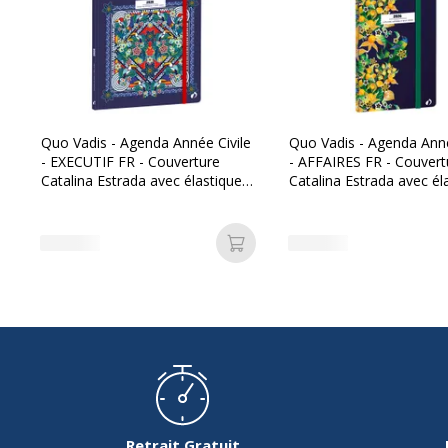
Quo Vadis - Agenda Année Civile
Quo Vadis - Agenda Anné
- EXECUTIF FR - Couverture
- AFFAIRES FR - Couvert
Catalina Estrada avec élastique -
Catalina Estrada avec él
Toucan - 16x16 cm - Semainier -
- Physalis -10x15 cm Semainier -
13 mois de décembre à
13 mois de décembre à
décembre
décembre
Caractéristiques environnementales
Ajouter au panier
Caractéristiques environnementales
Certification PEFC
Retrait Gratuit