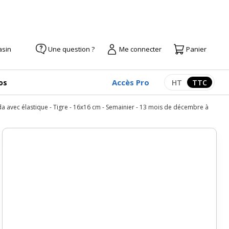
asin
Une question ?
Me connecter
Panier
Accès Pro
os
HT
TTC
Afficher les pr
Afficher
da avec élastique - Tigre - 16x16 cm - Semainier - 13 mois de décembre à