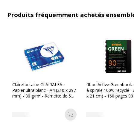
Produits fréquemment achetés ensembl
Clairefontaine CLAIRALFA -
RhodiActive Greenbook -
Papier ultra blanc - A4 (210 x 297
à spirale 100% recyclé -
mm) - 80 g/m² - Ramette de 500
x 21 cm) - 160 pages 90
feuilles
petits carreaux (5x5 mm)
Ajouter au panier