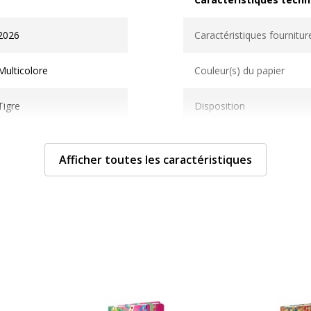
Caractéristiques techni
2026
Caractéristiques fournitur
Multicolore
Couleur(s) du papier
Tigre
Disposition
1
Format
Afficher toutes les caractéristiques
Localisation
Matériau(x) du produit
Nombre de pages ou feuil
Propriétés