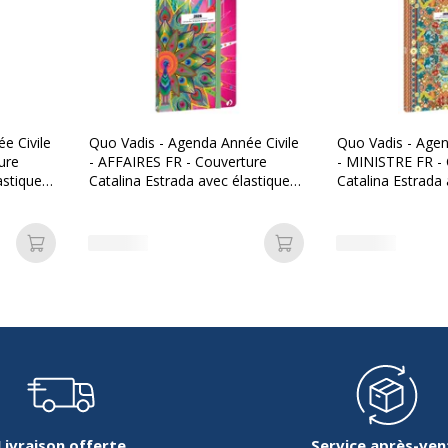
Relié
Type de couverture
Type de reliure
e Civile
Quo Vadis - Agenda Année Civile
Quo Vadis - Agen
ure
- AFFAIRES FR - Couverture
- MINISTRE FR -
astique -
Catalina Estrada avec élastique -
Catalina Estrada 
- Paon - 10x15 cm - Semainier -
Lion - 16x24 cm Semainier - 13
13 mois de décembre à
mois de décemb
décembre
Données d'identificati
Ajouter au panier
Ajouter au panier
Données d'identification
Oui
Code barre maitre
Marque
Référence produit fabrica
Livraison offerte
Service après-ven