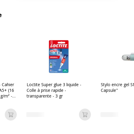
e
 Cahier
Loctite Super glue 3 liquide -
Stylo encre gel 
 A5+ (16
Colle à prise rapide -
Capsule"
 g/m² -
transparente - 3 gr
 - noir
Ajouter au panier
Ajouter au panier