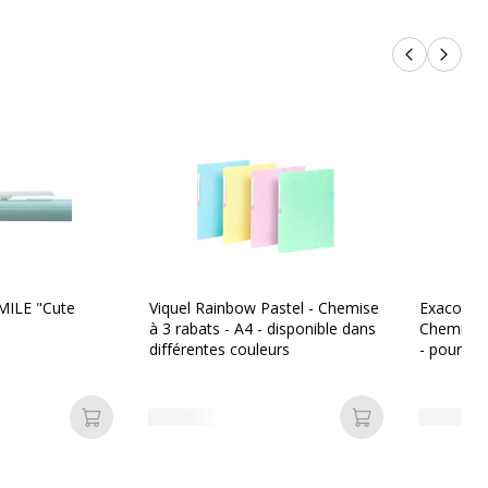
Produits p
Produi
SMILE "Cute
Viquel Rainbow Pastel - Chemise
Exacompt
à 3 rabats - A4 - disponible dans
Chemise p
différentes couleurs
- pour 200
dans diff
Ajouter au panier
Ajouter au pan