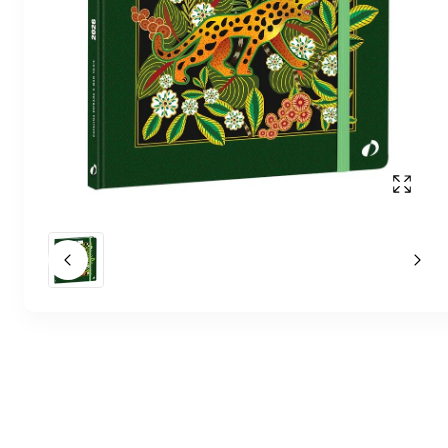
Affich
Slide précédent
Slid