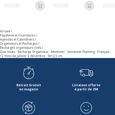
septembre à décembre
43x33,5 cm - Papier
55x40,
Ajouter au panier
Ajouter au p
Perforation
Oui
- 8x12,5 cm
Clairefontaine blanc -
Clairef
Fabrication française
Fabrica
Pré-imprimé
Oui
Accueil
Propriétés
De janvier à décembre (12
Papeterie et Fournitures
Agendas et Calendriers
mois)
Organiseurs et Recharges
Recharges organiseurs civils
Quo Vadis - Recharge Organiseur - Minitimer - Semainier Planning - Français -
Type de perforation
6 trous
12 mois de janvier à décembre - 9x12,5 cm
Type de reliure
Reliure à anneaux
métalliques
Type de réglure
Autres / Mixte
Retrait Gratuit
Livraison offerte
en magasin
à partir de 29€
Caractéristiques générales
Caractéristiques générales
Année
2026-2027