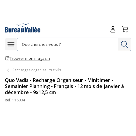
Me connecte
Panie
Re
Afficher la navigation
Trouver mon magasin
Recharges organiseurs civils
Quo Vadis - Recharge Organiseur - Minitimer -
Semainier Planning - Français - 12 mois de janvier à
décembre - 9x12,5 cm
Ref.
116004