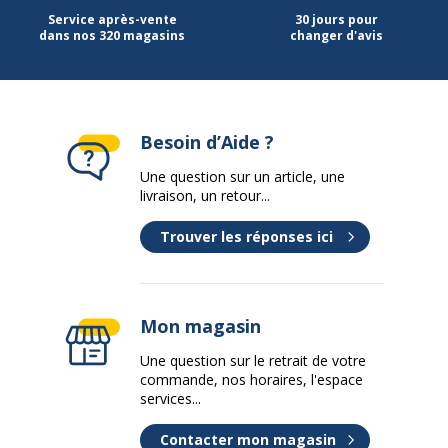
Service après-vente
30 jours pour
dans nos 320 magasins
changer d'avis
Catégorie de couleur
Blanc
Quantité incluse
1
Données d'identification
Besoin d’Aide ?
Données d'identification
Une question sur un article, une
livraison, un retour...
Code barre maitre
3371010118847
Trouver les réponses ici
Marque
Quo Vadis
Référence produit fabricant
116004Q
Mon magasin
Une question sur le retrait de votre
commande, nos horaires, l'espace
services...
Contacter mon magasin