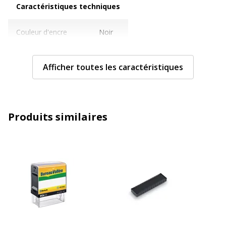
Caractéristiques techniques
Couleur d'encre
Noir
Caractéristiques environnementales
Caractéristiques environnementales
Afficher toutes les caractéristiques
Pourcentage minimum de contenu
34
recyclé (en %)
Produits similaires
Emballage sans plastique
Oui
Produit compostable
Non
compostable
Produit rechargeable
Non
Produit sans plastique
Non