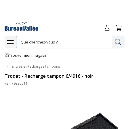
Me connecte
Panie
Re
Afficher la navigation
Trouver mon magasin
Encres et Recharges tampons
Trodat - Recharge tampon 6/4916 - noir
Ref.
79385511