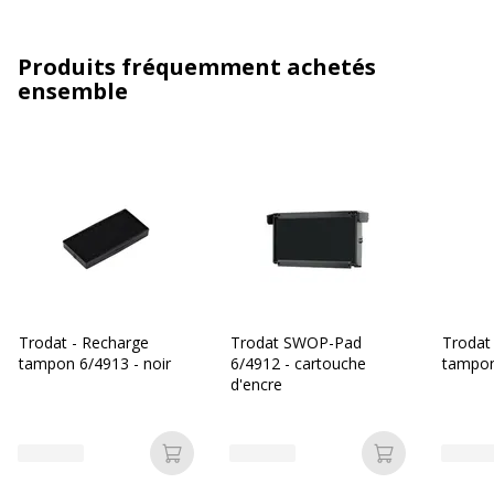
Produits fréquemment achetés
ensemble
Trodat - Recharge
Trodat SWOP-Pad
Trodat
tampon 6/4913 - noir
6/4912 - cartouche
tampon
d'encre
Ajouter au panier
Ajouter au p