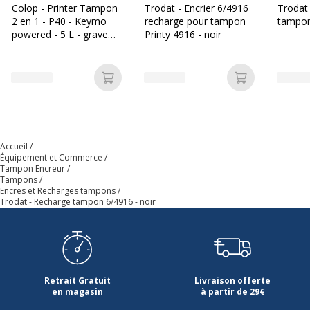
Colop - Printer Tampon
Trodat - Encrier 6/4916
Trodat
Produit recyclable
Non
2 en 1 - P40 - Keymo
recharge pour tampon
tampon
powered - 5 L - grave
Printy 4916 - noir
noir
Présence de substance dangereuses
Non
Données d'identification
Ajouter au panier
Ajouter au p
Données d'identification
Marque
Trodat
Accueil
Équipement et Commerce
Référence produit fabricant
6/4916A
Tampon Encreur
Tampons
Caractéristiques générales
Encres et Recharges tampons
Caractéristiques générales
Trodat - Recharge tampon 6/4916 - noir
Pièces de rechange disponibles
Non renseigné
Quantité incluse
1
Retrait Gratuit
Livraison offerte
en magasin
à partir de 29€
Type de produit
Cartouche d'encre