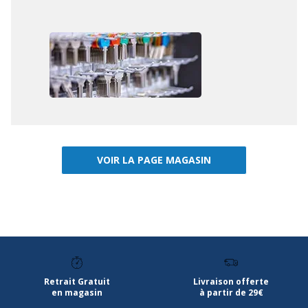
VOIR LA PAGE MAGASIN
Retrait Gratuit
Livraison offerte
en magasin
à partir de 29€