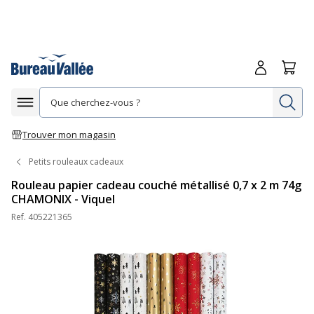
Me connecte
Panie
Re
Afficher la navigation
Trouver mon magasin
Petits rouleaux cadeaux
Rouleau papier cadeau couché métallisé 0,7 x 2 m 74g
CHAMONIX - Viquel
Ref.
405221365