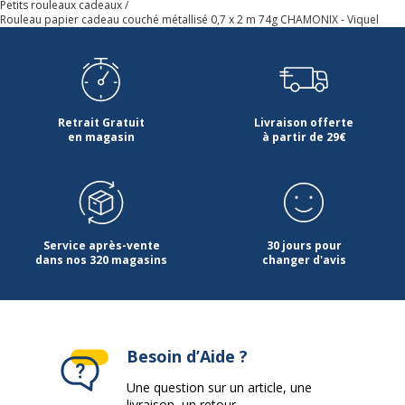
Petits rouleaux cadeaux
Rouleau papier cadeau couché métallisé 0,7 x 2 m 74g CHAMONIX - Viquel
Retrait Gratuit
Livraison offerte
en magasin
à partir de 29€
Service après-vente
30 jours pour
dans nos 320 magasins
changer d'avis
Besoin d’Aide ?
Une question sur un article, une
livraison, un retour...