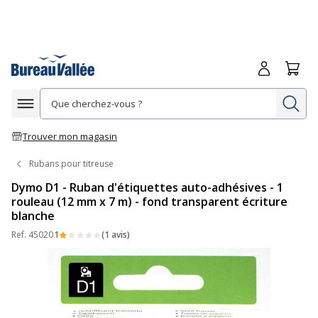
Me connecte
Panie
Re
Afficher la navigation
Trouver mon magasin
Rubans pour titreuse
Dymo D1 - Ruban d'étiquettes auto-adhésives - 1
rouleau (12 mm x 7 m) - fond transparent écriture
blanche
Ref.
45020
1
(1 avis)