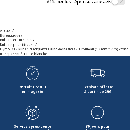
Afficher les réponses aux avis
Référence produit fabricant
S0720600
Accueil
Bureautique
Rubans et Titreuses
Rubans pour titreuse
Dymo D1 - Ruban d'étiquettes auto-adhésives - 1 rouleau (12 mm x 7 m) - fond
transparent écriture blanche
Retrait Gratuit
Livraison offerte
en magasin
à partir de 29€
Service après-vente
30 jours pour