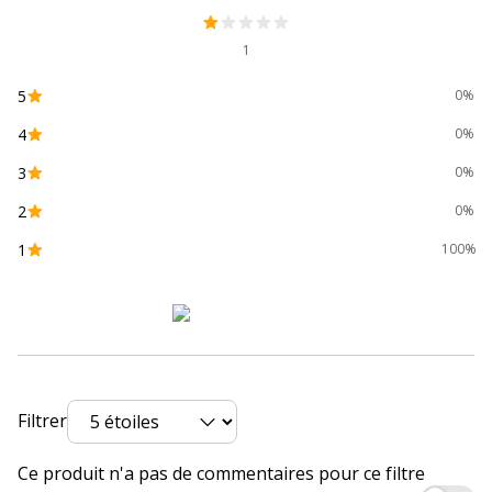
Caractéristiques générales
Caractéristiques générales
1
Catégorie d'accessoire
Supports d'impression
5
0%
Nombre de support
1 Cassette(s)
4
0%
3
0%
Quantité incluse
1
2
0%
Sous-catégorie de
Cartes, étiquettes et
1
100%
support
autocollants
Données d'identification
Données d'identification
Code barre maitre
5411313450201
Filtrer
Marque
DYMO
Ce produit n'a pas de commentaires pour ce filtre