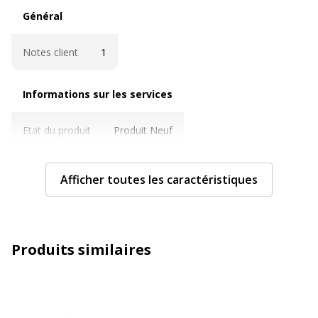
Général
Général
Notes client
1
Informations sur les services
Informations sur les services
Etat du produit
Produit Neuf
Caractéristiques techniques
Caractéristiques techniques
Afficher toutes les caractéristiques
Couleur
Blanc sur transparent
Diamètre
12 mm
Produits similaires
Fonctions
Adhésif décollable
Résistant aux UV
Résistant à l'eau