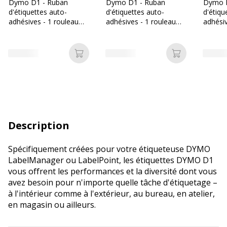
Dymo D1 - Ruban
Dymo D1 - Ruban
Dymo D
d'étiquettes auto-
d'étiquettes auto-
d'étiqu
adhésives - 1 rouleau
adhésives - 1 rouleau
adhésiv
(12 mm x 7 m) - fond
(12 mm x 7 m) - fond
(12 mm
blanc écriture noire
transparent écriture
noir éc
noire
Ajouter au panier
Ajouter au p
Description
Spécifiquement créées pour votre étiqueteuse DYMO
LabelManager ou LabelPoint, les étiquettes DYMO D1
vous offrent les performances et la diversité dont vous
avez besoin pour n'importe quelle tâche d'étiquetage –
à l'intérieur comme à l'extérieur, au bureau, en atelier,
en magasin ou ailleurs.