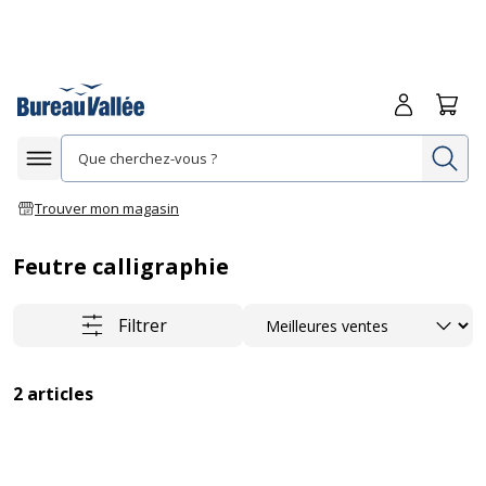
Me connecte
Panie
Re
Afficher la navigation
Trouver mon magasin
Feutre calligraphie
Trier
Filtrer
2
articles