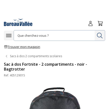
Me connecte
Panie
Re
Afficher la navigation
Trouver mon magasin
Sacs à dos 2 compartiments scolaires
Sac à dos Fortnite - 2 compartiments - noir -
Bagtrotter
Ref.
405129015