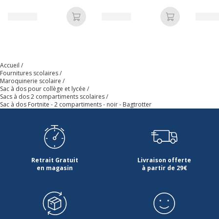
Marque
Bagtrotter
Ajouter au panier
Ajouter au p
Référence produit fabricant
FORTH14ROY
Accueil
Fournitures scolaires
Maroquinerie scolaire
Sac à dos pour collège et lycée
Sacs à dos 2 compartiments scolaires
Sac à dos Fortnite - 2 compartiments - noir - Bagtrotter
Retrait Gratuit
Livraison offerte
en magasin
à partir de 29€