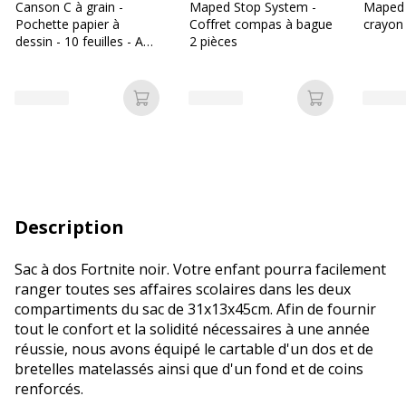
Canson C à grain -
Maped Stop System -
Maped G
Pochette papier à
Coffret compas à bague
crayon 
dessin - 10 feuilles - A3 -
2 pièces
180 gr - blanc
Ajouter au panier
Ajouter au p
Description
Sac à dos Fortnite noir. Votre enfant pourra facilement
ranger toutes ses affaires scolaires dans les deux
compartiments du sac de 31x13x45cm. Afin de fournir
tout le confort et la solidité nécessaires à une année
réussie, nous avons équipé le cartable d'un dos et de
bretelles matelassés ainsi que d'un fond et de coins
renforcés.