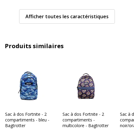
Sangle de transport
Bretelles
Afficher toutes les caractéristiques
rembourrées
Type de fermeture
Fermeture éclair
Produits similaires
Type
Sac à dos
Caractéristiques générales
Caractéristiques générales
Couleur
Noir
Quantité incluse
1
Données d'identification
Sac à dos Fortnite - 2
Sac à dos Fortnite - 2
Sac à d
Données d'identification
compartiments - bleu -
compartiments -
compar
Bagtrotter
multicolore - Bagtrotter
noir/or
Code barre maitre
3666311008523