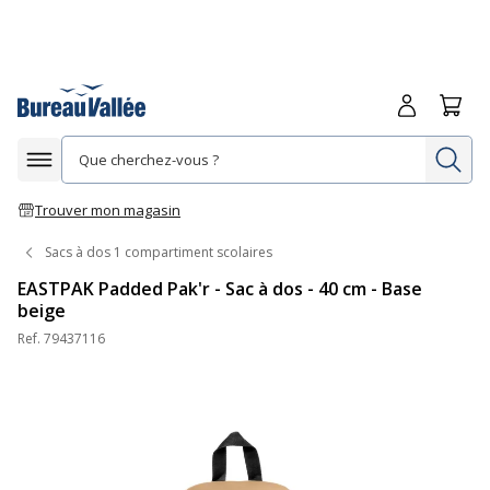
Me connecte
Panie
Re
Afficher la navigation
Trouver mon magasin
Sacs à dos 1 compartiment scolaires
EASTPAK Padded Pak'r - Sac à dos - 40 cm - Base
beige
Ref.
79437116