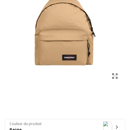
Affich
Couleur du produit
:
Beige