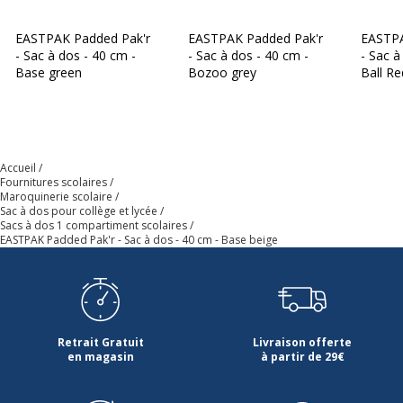
Dimensions et poids
Dimensions et poids
EASTPAK Padded Pak'r
EASTPAK Padded Pak'r
EASTPA
- Sac à dos - 40 cm -
- Sac à dos - 40 cm -
- Sac à
Base green
Bozoo grey
Ball Re
Hauteur
40 cm
Largeur
30 cm
Accueil
Poids du produit
380 g
Fournitures scolaires
Maroquinerie scolaire
Sac à dos pour collège et lycée
Profondeur
18 cm
Sacs à dos 1 compartiment scolaires
EASTPAK Padded Pak'r - Sac à dos - 40 cm - Base beige
Retrait Gratuit
Livraison offerte
en magasin
à partir de 29€