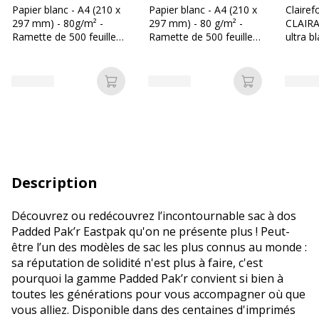
Papier blanc - A4 (210 x
Papier blanc - A4 (210 x
Clairef
297 mm) - 80g/m² -
297 mm) - 80 g/m² -
CLAIRA
Ramette de 500 feuilles
Ramette de 500 feuilles
ultra b
- Bureau Vallée
- Les Prix Mini
297 mm
Ramette
Ajouter au panier
Ajouter au p
Description
Découvrez ou redécouvrez l’incontournable sac à dos
Padded Pak’r Eastpak qu'on ne présente plus ! Peut-
être l’un des modèles de sac les plus connus au monde :
sa réputation de solidité n'est plus à faire, c'est
pourquoi la gamme Padded Pak’r convient si bien à
toutes les générations pour vous accompagner où que
vous alliez. Disponible dans des centaines d'imprimés