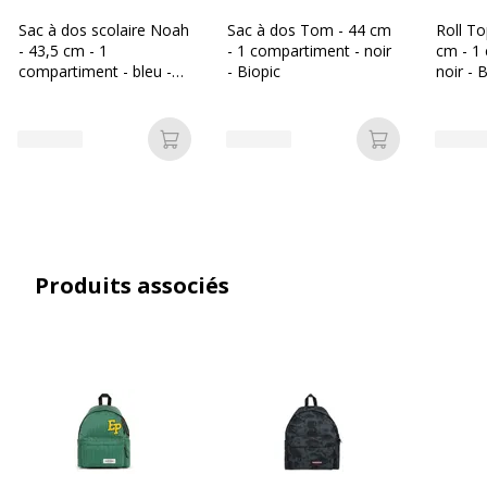
Sac à dos scolaire Noah
Sac à dos Tom - 44 cm
Roll To
Catégorie de couleur
Beige
- 43,5 cm - 1
- 1 compartiment - noir
cm - 1
compartiment - bleu -
- Biopic
noir - 
Biopic
Couleur du produit
Beige
Quantité incluse
1
Ajouter au panier
Ajouter au p
Données d'identification
Données d'identification
Code
3663991030974,2012349440964,540080605153
Produits associés
barre
maitre
Marque
EASTPAK
Référence
EK62039U
produit
fabricant