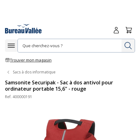
Me connecte
Panie
Re
Afficher la navigation
Trouver mon magasin
Sacs à dos informatique
Samsonite Securipak - Sac à dos antivol pour
ordinateur portable 15,6" - rouge
Ref.
400000191