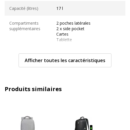
Capacité (litres)
17 l
Compartiments
2 poches latérales
supplémentaires
2 x side pocket
Cartes
Tablette
Sangle de transport
Bretelles réglables, Poignées de
Afficher toutes les caractéristiques
transport supérieures
Type de fermeture
Fermeture éclair
Caractéristiques générales
Produits similaires
Caractéristiques générales
Catégorie de couleur
Rouge
Couleur
Rouge