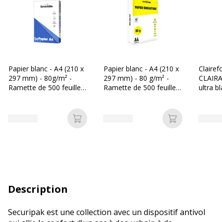
Papier blanc - A4 (210 x
Papier blanc - A4 (210 x
Clairef
297 mm) - 80g/m² -
297 mm) - 80 g/m² -
CLAIRA
Ramette de 500 feuilles
Ramette de 500 feuilles
ultra b
- Bureau Vallée
- Les Prix Mini
297 mm
Ramette
Ajouter au panier
Ajouter au p
Description
Securipak est une collection avec un dispositif antivol