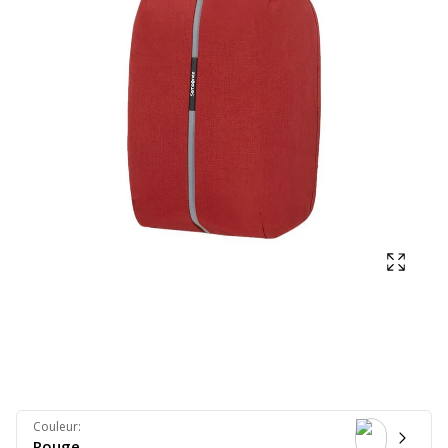
Affich
Couleur
:
Rouge