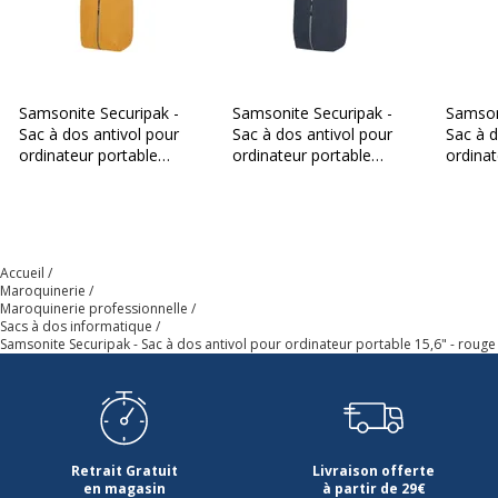
Profondeur
16 cm
Samsonite Securipak -
Samsonite Securipak -
Samson
Sac à dos antivol pour
Sac à dos antivol pour
Sac à d
ordinateur portable
ordinateur portable
ordinat
15,6" - jaune
15,6" - bleu foncé
15,6" - 
Accueil
Maroquinerie
Maroquinerie professionnelle
Sacs à dos informatique
Samsonite Securipak - Sac à dos antivol pour ordinateur portable 15,6" - rouge
Retrait Gratuit
Livraison offerte
en magasin
à partir de 29€