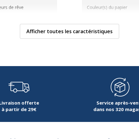
eurs de rêve
Couleur(s) du papier
Daté
Afficher toutes les caractéristiques
Disposition
Format
Grammage
Localisation
Matériau(x) du produit
Livraison offerte
Service après-ven
à partir de 29€
dans nos 320 maga
Matière de la couverture
Mise en page de temps d