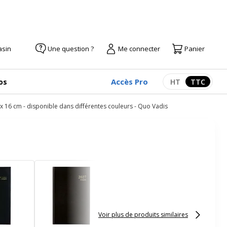
asin
Une question ?
Me connecter
Panier
Accès Pro
os
HT
TTC
Afficher les pr
Afficher
 x 16 cm - disponible dans différentes couleurs - Quo Vadis
Agenda Classique - 1
semaine sur 2 pages -
16 x 24 cm - disponible
dans différentes
couleurs - Lecas
Voir plus de produits similaires