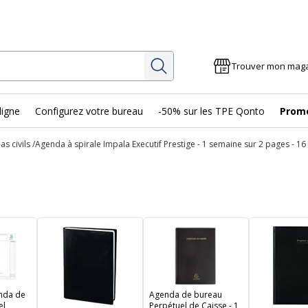
Rechercher
Trouver mon mag
ligne
Configurez votre bureau
-50% sur les TPE Qonto
Prom
s civils
Agenda à spirale Impala Executif Prestige - 1 semaine sur 2 pages - 16
nda de
Agenda de bureau
el
Perpétuel de Caisse - 1