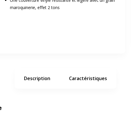
Une couverture vinyle résistante et légère avec un grain
maroquinerie, effet 2 tons
er en plein écran
e suivant
Description
Caractéristiques
e