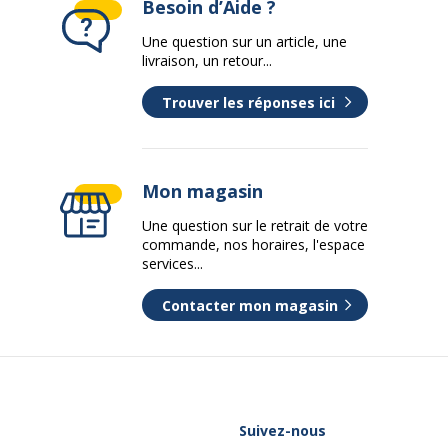
Besoin d’Aide ?
Une question sur un article, une
les
160 Page(s)
livraison, un retour...
Trouver les réponses ici
Calendrier
De décembre à décembre (13
mois)
Mon magasin
Reliure latérale
Une question sur le retrait de votre
Couverture rigide
commande, nos horaires, l'espace
services...
Reliure peigne
Contacter mon magasin
ronnementales
Suivez-nous