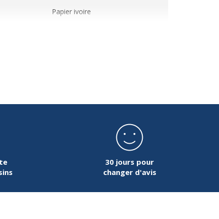
Papier ivoire
Oui
Semainier
16 x 16 cm
85 g/m2
Français
Papier
te
30 jours pour
sins
changer d'avis
Vinyle
e rendez-
8 - 21 heures