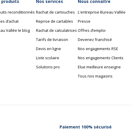
vous
 produits
Nos services
Nous connaître
uits reconditionnés
Rachat de cartouches
L'entreprise Bureau Vallée
Nombre de pages ou feuil
es d’achat
Reprise de cartables
Presse
au Vallée le blog
Rachat de calculatrices
Offres d’emploi
Propriétés
Tarifs de livraison
Devenez franchisé
Devis en ligne
Nos engagements RSE
Relié
Liste scolaire
Nos engagements Clients
Solutions pro
Elue meilleure enseigne
Type de couverture
Tous nos magasins
Type de reliure
Caractéristiques envi
Paiement 100% sécurisé