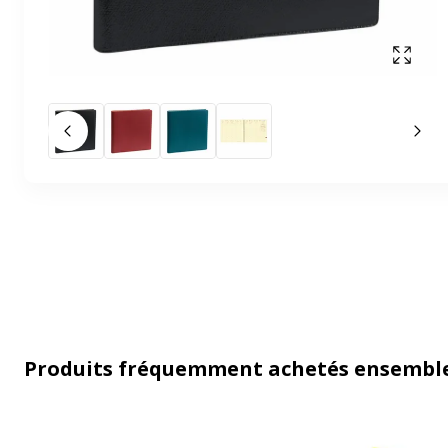
Affich
Slide précédent
Slid
Produits fréquemment achetés ensembl