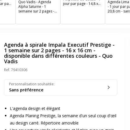
Quo Vadis - Agenda
Agenda Lima 
par page
jour par page - 14,8 x
Alpha Saturne - 1
- 1 jour par p
illets
21 cm - noir -
semaine sur 2 pages -
20,8 cm - san
-
Exacompta
21 x 29,7 cm - noir
millésime - no
Brepols
Agenda à spirale Impala Executif Prestige -
1 semaine sur 2 pages - 16 x 16 cm -
disponible dans différentes couleurs - Quo
Vadis
Ref.
79410306
Personnalisation souhaitée
:
Sans préférence
L'agenda design et élégant
Agenda Planing Prestige, la semaine d'un seul coup d'œil
au design carré. Répertoire amovible