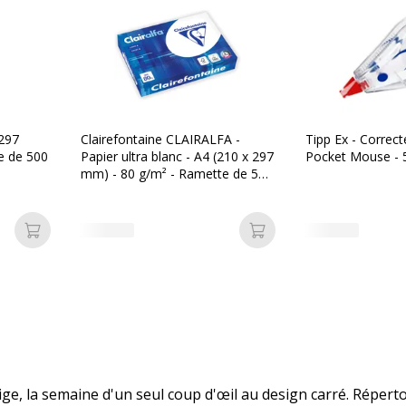
 297
Clairefontaine CLAIRALFA -
Tipp Ex - Correct
e de 500
Papier ultra blanc - A4 (210 x 297
Pocket Mouse -
mm) - 80 g/m² - Ramette de 500
feuilles
Ajouter au panier
Ajouter au panier
ge, la semaine d'un seul coup d'œil au design carré. Répert