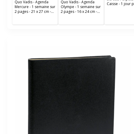
Quo Vadis - Agenda
Quo Vadis - Agenda
Caisse - 1 jour 
Mercure - 1 semaine sur
Olympe - 1 semaine sur
- 16 x 24 cm - feu
2 pages - 21 x 27 cm -
2 pages - 16 x 24 cm -
mobiles 2 trous 
noir
noir
Exacompta