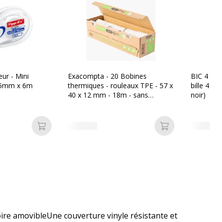
eur - Mini
Exacompta - 20 Bobines
BIC 4 Coul
 5mm x 6m
thermiques - rouleaux TPE - 57 x
bille 4 co
40 x 12 mm - 18m - sans
noir)
mandrin ni film plastique
Ajouter au panier
Ajouter au pan
oire amovibleUne couverture vinyle résistante et