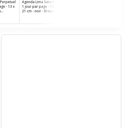
Perpetuel
Agenda Lima Saturnus -
age - 13 x
1 jour par page - 13,5 x
s
21 cm - noir - Brepols
ir -