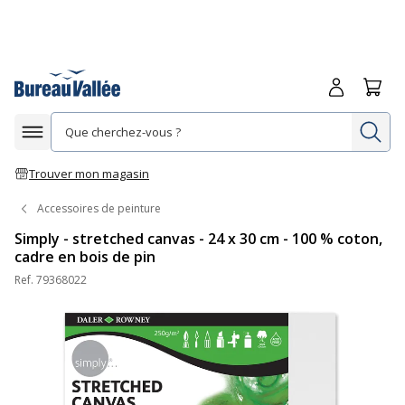
Me connecte
Panie
Re
Afficher la navigation
Trouver mon magasin
Accessoires de peinture
Simply - stretched canvas - 24 x 30 cm - 100 % coton,
cadre en bois de pin
Ref.
79368022