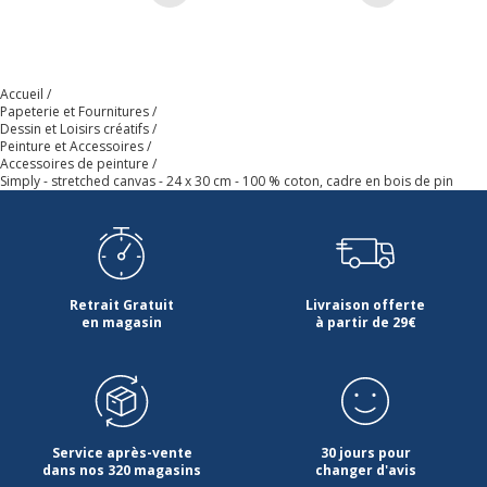
Code barre maitre
5011386030074
Marque
Simply
Accueil
Papeterie et Fournitures
Dessin et Loisirs créatifs
Référence produit fabricant
D51408243000
Peinture et Accessoires
Accessoires de peinture
Dimensions et poids
Simply - stretched canvas - 24 x 30 cm - 100 % coton, cadre en bois de pin
Dimensions et poids
Largeur
24 cm
Retrait Gratuit
Livraison offerte
Profondeur
30 cm
en magasin
à partir de 29€
Service après-vente
30 jours pour
dans nos 320 magasins
changer d'avis