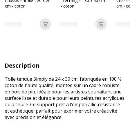
Châssis entoilé - 20 x 20
- rectangle - 30 x 40 cm
Châssis
cm - coton
- coton
cm - c
Ajouter au panier
Ajouter au p
Description
Toile tendue Simply de 24 x 30 cm, fabriquée en 100 %
coton de haute qualité, montée sur un cadre robuste
en bois de pin. Idéale pour les artistes souhaitant une
surface lisse et durable pour leurs peintures acryliques
ou à l’huile. Ce support prêt à l’emploi allie résistance
et esthétique, parfait pour exprimer votre créativité
avec précision et élégance.