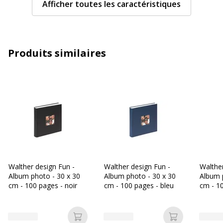
Afficher toutes les caractéristiques
Taille
24 x 30 cm
Caractéristiques générales
Caractéristiques générales
Produits similaires
Catégorie de
Blanc
couleur
Destiné à
Collages, Heavy textures, Impasto,
Mixed media
Quantité
1
incluse
Walther design Fun -
Walther design Fun -
Walther
Album photo - 30 x 30
Album photo - 30 x 30
Album 
Type de produit
Stretched canvas
cm - 100 pages - noir
cm - 100 pages - bleu
cm - 10
Données d'identification
Données d'identification
Ajouter au panier
Ajouter au p