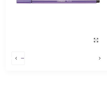
Affich
Slide précédent
Slid