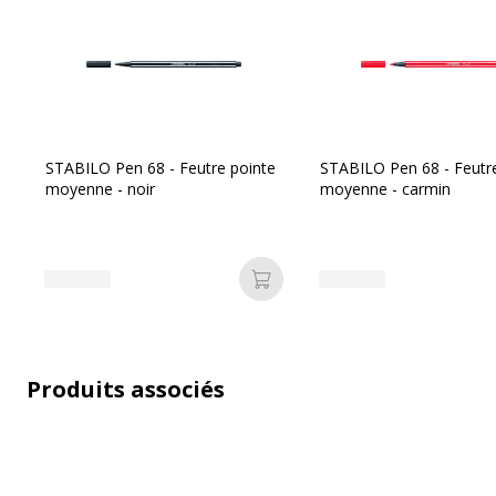
Informations sur les services
STABILO Pen 68 - Feutre pointe
STABILO Pen 68 - Feutr
moyenne - noir
moyenne - carmin
Informations sur les services
Avertissement sur les couleurs
L'image du pro
de l'image
couleur différ
Ajouter au panier
Produits associés