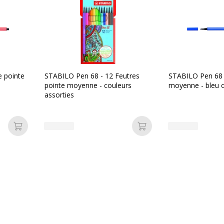
Type d'encre
Données d'identificati
e pointe
STABILO Pen 68 - 12 Feutres
STABILO Pen 68 -
pointe moyenne - couleurs
moyenne - bleu 
Données d'identification
assorties
duit peut être d'une
Code barre maitre
ente
Marque
Ajouter au panier
Ajouter au panier
Référence produit fabrica