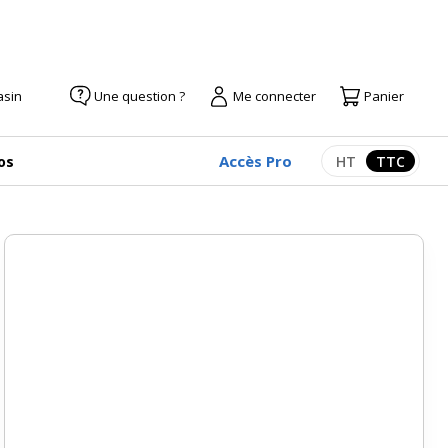
asin
Une question ?
Me connecter
Panier
Accès Pro
os
HT
TTC
Afficher les pr
Afficher