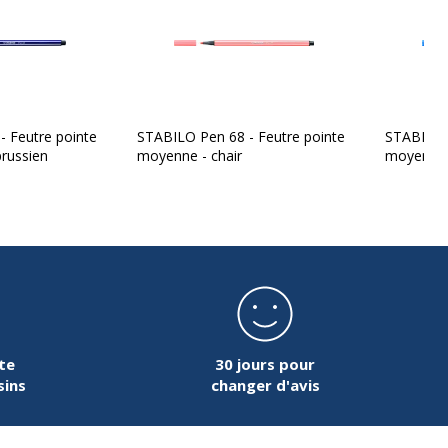
 Feutre pointe
STABILO Pen 68 - Feutre pointe
STABILO P
russien
moyenne - chair
moyenne 
te
30 jours pour
sins
changer d'avis