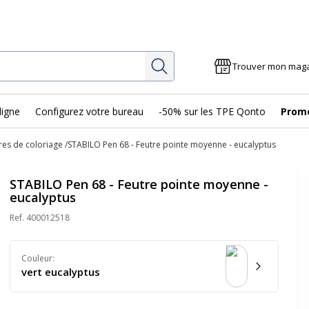
Rechercher
Trouver mon mag
ligne
Configurez votre bureau
-50% sur les TPE Qonto
Prom
res de coloriage
STABILO Pen 68 - Feutre pointe moyenne - eucalyptus
STABILO Pen 68 - Feutre pointe moyenne -
eucalyptus
Ref.
400012518
Couleur
:
vert eucalyptus