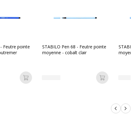
Encre à l'eau
on
 Feutre pointe
STABILO Pen 68 - Feutre pointe
STABILO P
outremer
moyenne - cobalt clair
moyenne 
4006381574259
STABILO
Ajouter au panier
Ajouter au pan
nt
68/12
Produits p
Produi