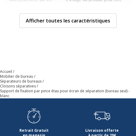
couleurs de l'image
d'une couleur différente
Caractéristiques techniques
Afficher toutes les caractéristiques
Caractéristiques techniques
Couleur
Blanc
Caractéristiques générales
Caractéristiques générales
Accueil
Catégorie de couleur
Blanc
Mobilier de bureau
Séparateurs de bureaux
Cloisons séparatives
Quantité incluse
2
Support de fixation par pince étau pour écran de séparation (bureau seul) -
blanc
Type de produit
Support d'écran de séparation
Données d'identification
Données d'identification
Retrait Gratuit
Livraison offerte
en magasin
à partir de 29€