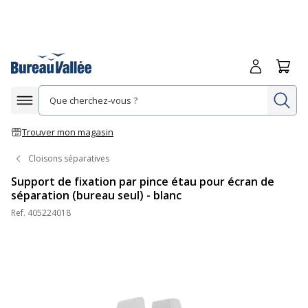
Me connecte
Panie
Re
Afficher la navigation
Trouver mon magasin
Cloisons séparatives
Support de fixation par pince étau pour écran de
séparation (bureau seul) - blanc
Ref.
405224018