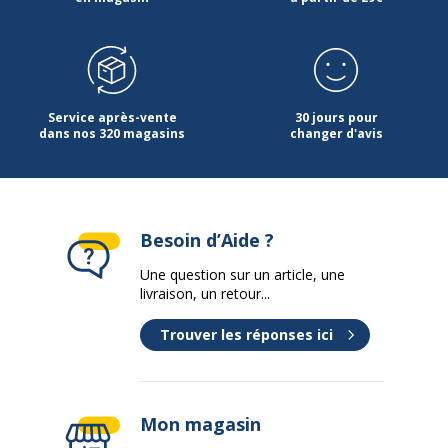
Code barre maitre
3253310545908
Marque
Burocean
Référence produit fabricant
IT101BL
Service après-vente
30 jours pour
dans nos 320 magasins
changer d'avis
Garantie
Garantie
Garantie commerciale
5 ans
Besoin d’Aide ?
Une question sur un article, une
livraison, un retour...
Trouver les réponses ici
Mon magasin