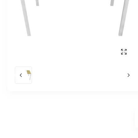
Affich
Slide précédent
Slid