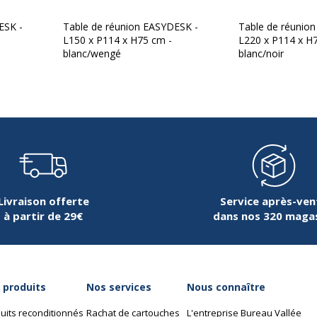
ESK -
Table de réunion EASYDESK -
Table de réunio
L150 x P114 x H75 cm -
L220 x P114 x H
blanc/wengé
blanc/noir
Piètement
Piètement
660141220292
Quantité de pieds
EET
150.13.13.23.23
Livraison offerte
Service après-ven
à partir de 29€
dans nos 320 maga
Garantie
 produits
Nos services
Nous connaître
Garantie
uits reconditionnés
Rachat de cartouches
L'entreprise Bureau Vallée
r : 2 mm, Pied - largeur :
Disponibilité des pièces 