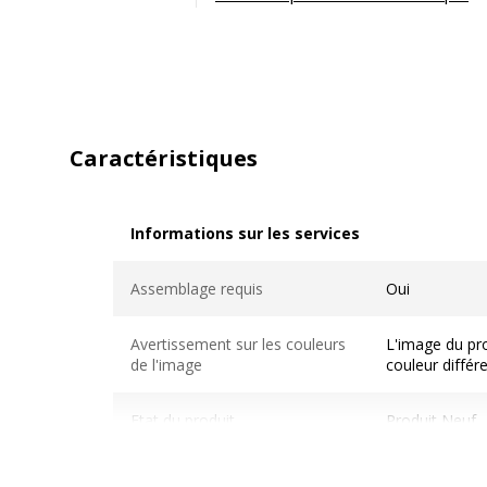
Caractéristiques
Informations sur les services
Informations sur les services
Assemblage requis
Oui
Avertissement sur les couleurs
L'image du pro
de l'image
couleur différ
Etat du produit
Produit Neuf
Sous type mobilier
Table de réun