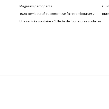
Poids - Détails
50 mm, profondeur : 50 m
Magasins participants
Guid
100% Remboursé : Comment se faire rembourser ?
Bure
Hauteur
75 cm
Une rentrée solidaire - Collecte de fournitures scolaires
Largeur
150 cm
Profondeur
114 cm
Caractéristiques de base
Caractéristiques de base
Nature de la finition
Type