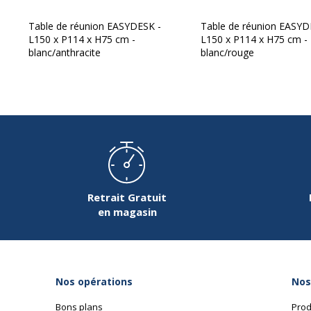
Table de réunion EASYDESK -
Table de réunion EASYD
L150 x P114 x H75 cm -
L150 x P114 x H75 cm -
blanc/anthracite
blanc/rouge
Données d'identification
Données d'identification
Code barre maitre
3
Marque
M
Référence produit fabricant
T
Retrait Gratuit
en magasin
Dimensions et poids
Nos opérations
Nos
Dimensions et poids
Bons plans
Prod
Dimensions &
Baguette de finition - largeu