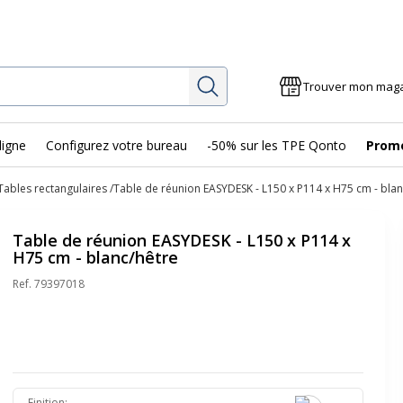
Rechercher
Trouver mon mag
ligne
Configurez votre bureau
-50% sur les TPE Qonto
Prom
Tables rectangulaires
Table de réunion EASYDESK - L150 x P114 x H75 cm - blan
Table de réunion EASYDESK - L150 x P114 x
H75 cm - blanc/hêtre
Ref.
79397018
Finition
: