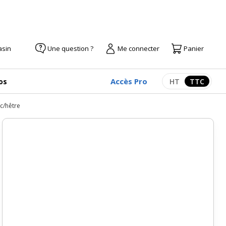
asin
Une question ?
Me connecter
Panier
Accès Pro
os
HT
TTC
Afficher les pr
Afficher
c/hêtre