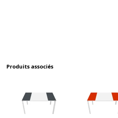
Caractéristiques générales
Caractéristiques générales
Conçu pour
R
Gamme
E
Produits associés
Couleur(s) de l'article
B
Finition
B
Quantité incluse
1
Type de produit
T