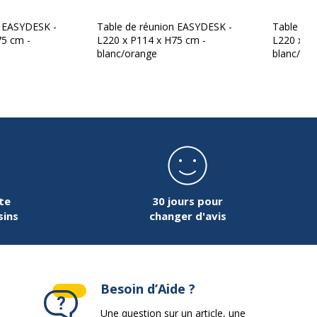
n EASYDESK -
Table de réunion EASYDESK -
Table de
75 cm -
L220 x P114 x H75 cm -
L220 x P1
blanc/orange
blanc/ver
4
te
30 jours pour
sins
changer d'avis
Besoin d’Aide ?
Une question sur un article, une
détachées
nc