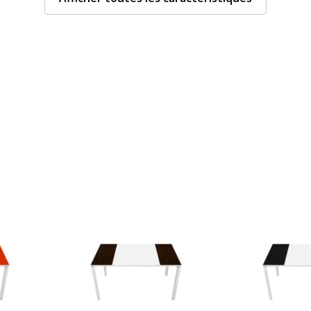
Caractéristiques de la
Caractéristiques de la s
éunion
Couleur
asydesk
Épaisseur
lanc
Forme
lanc/Hêtre
Largeur du plateau
Nature de la Finition surf
able
Profondeur