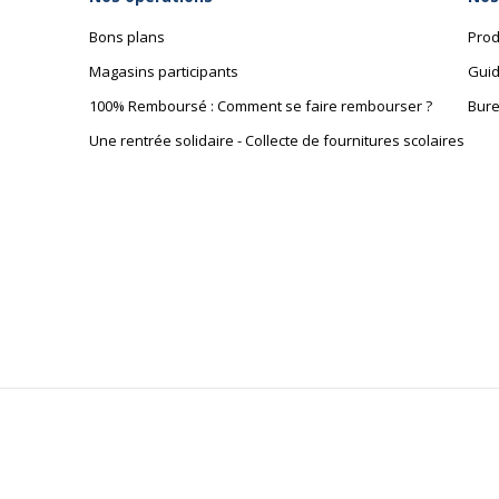
Marque
B
Bons plans
Prod
Référence produit fabricant
O
Magasins participants
Guid
100% Remboursé : Comment se faire rembourser ?
Bure
Une rentrée solidaire - Collecte de fournitures scolaires
Dimensions et poids
Dimensions et poids
Dimensions
Baguette de finition - largeur : 
& Poids -
(max) - hauteur : 45 cm, Espace d
Détails
40.5 cm
Hauteur
114.5 cm
minimale
Hauteur
52 cm