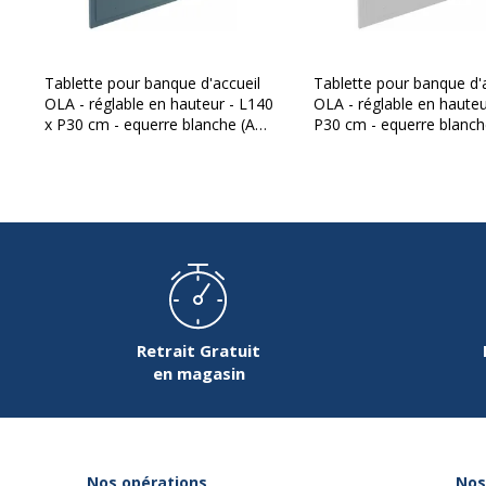
Gamme
OLA
Modèle
Blanc
Tablette pour banque d'accueil
Tablette pour banque d'
OLA - réglable en hauteur - L140
OLA - réglable en hauteu
x P30 cm - equerre blanche (A
P30 cm - equerre blanch
Quantité incluse
1
positionner sur module haut ou
positionner sur module 
retour direct haut) - bleu argile
retour direct haut) - blan
Type de produit
Composant pour burea
blanc perle
Retrait Gratuit
en magasin
Données d'identification
Données d'identification
Code barre maitre
3
Nos opérations
Nos