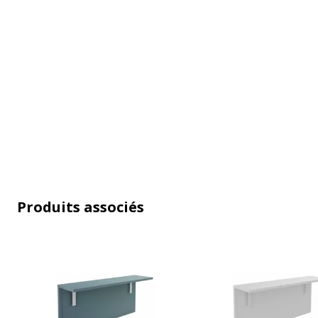
Normes de conformité
ISO 22196, JI
Pays d'origine
France
Usage
Bureau individ
Caractéristiques générales
Produits associés
Caractéristiques générales
Conçu pour
Banque d'accueil OLA
Couleur(s) de l'article
Blanc perle
Finition
Imitation Noyer