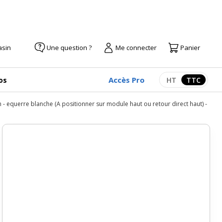
asin
Une question ?
Me connecter
Panier
Accès Pro
os
HT
TTC
Afficher les pr
Afficher
 - equerre blanche (A positionner sur module haut ou retour direct haut) -