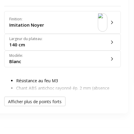
Finition
:
Imitation Noyer
Largeur du plateau
:
140 cm
Modèle
:
er en plein écran
Blanc
e suivant
Résistance au feu M3
Chant ABS antichoc rayonné ép. 2 mm (absence
d’angle vif)
Afficher plus de points forts
Panneaux issus de fournisseurs possédant la
certification PEFC (bois issus de forêts durablement
gérées)
Densité 700 kg/m3
Contrebalancé.