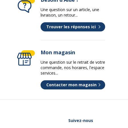
1
Une question sur un article, une
livraison, un retour...
Trouver les réponses ici
Mon magasin
Une question sur le retrait de votre
commande, nos horaires, l'espace
détachées
nc
services...
5 ans
Contacter mon magasin
2 ans
Suivez-nous