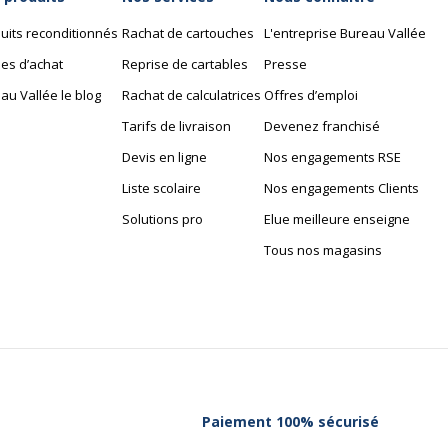
urocean
Nombre de colis
uits reconditionnés
Rachat de cartouches
L'entreprise Bureau Vallée
L914YRB
es d’achat
Reprise de cartables
Presse
au Vallée le blog
Rachat de calculatrices
Offres d’emploi
Tarifs de livraison
Devenez franchisé
Devis en ligne
Nos engagements RSE
Liste scolaire
Nos engagements Clients
Garantie
Solutions pro
Elue meilleure enseigne
Garantie
2 mm, Espace d'étagère
Disponibilité des pièces 
Tous nos magasins
'étagère (min) - hauteur :
Garantie commerciale
Garanties légales
Paiement 100% sécurisé