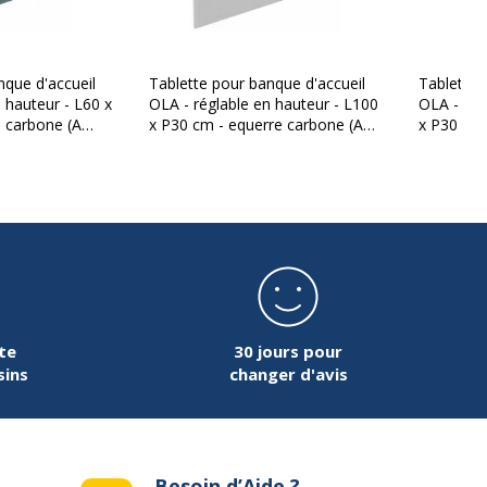
25 mm
Rectangulaire
nque d'accueil
Tablette pour banque d'accueil
Tablette 
 hauteur - L60 x
OLA - réglable en hauteur - L100
OLA - rég
 carbone (A
x P30 cm - equerre carbone (A
x P30 cm 
140 cm
module haut ou
positionner sur module haut ou
positionn
) - bleu argile
retour direct haut) - blanc perle
retour dir
Bois, Panneau de particules
ace supèrieur
Mélaminé haute résistance
te
30 jours pour
sins
changer d'avis
LxHxP)
140x52x30
Besoin d’Aide ?