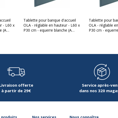
Épaisseur
Forme
accueil
Tablette pour banque d'accueil
Tablette pour ba
r - L60 x
OLA - réglable en hauteur - L60 x
OLA - réglable en
e (A
P30 cm - equerre blanche (A
P30 cm - equerre
Largeur du plateau
haut ou
positionner sur module haut ou
positionner sur 
c perle
retour direct haut) - bleu argile
retour direct haut
u de réceptionniste
Matériau
Nature de la Finition surf
Livraison offerte
Service après-ven
à partir de 29€
dans nos 320 maga
Données logistiques
Données logistiques
253310387522
dimensions colis en cm (
 produits
Nos services
Nous connaître