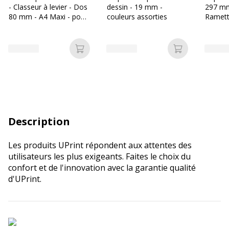
- Classeur à levier - Dos
dessin - 19 mm -
297 mm
80 mm - A4 Maxi - pour
couleurs assorties
Ramette
715 feuilles - vert foncé
- Burea
Ajouter au panier
Ajouter au p
Description
Les produits UPrint répondent aux attentes des
utilisateurs les plus exigeants. Faites le choix du
confort et de l'innovation avec la garantie qualité
d'UPrint.