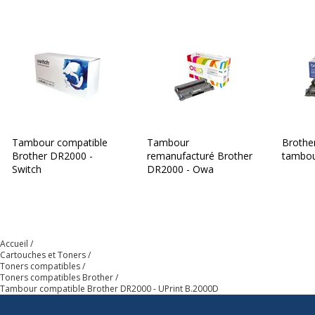
Garantie
Garantie
Garantie commerciale
3 ans
Tambour compatible
Tambour
Brothe
Brother DR2000 -
remanufacturé Brother
tambour
Switch
DR2000 - Owa
Accueil
Cartouches et Toners
Toners compatibles
Toners compatibles Brother
Tambour compatible Brother DR2000 - UPrint B.2000D