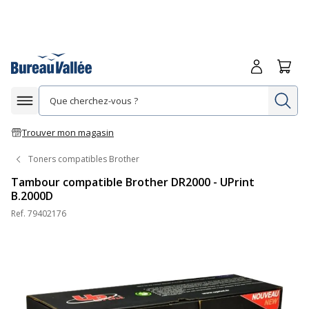
Me connecte
Panie
Re
Afficher la navigation
Trouver mon magasin
Toners compatibles Brother
Tambour compatible Brother DR2000 - UPrint
B.2000D
Ref.
79402176