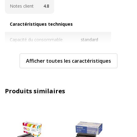
Notes client
4.8
Caractéristiques techniques
Caractéristiques techniques
Capacité du consommable
standard
Cartouches de marque
Non
Afficher toutes les caractéristiques
Couleur du consommable
Noir
Nombre de pages imprimables
12000 pages
Produits similaires
Compatible avec technologie
Laser
Type de consommable
Kit tambour
Caractéristiques générales
Caractéristiques générales