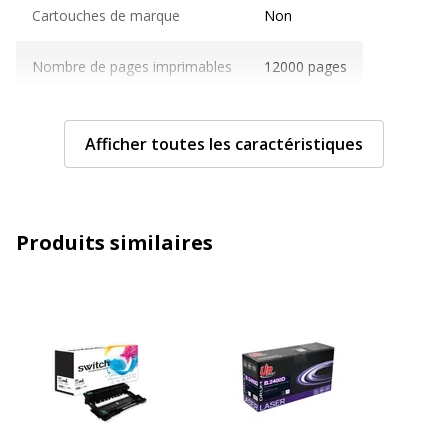
Cartouches de marque
Non
Nombre de pages imprimables
12000 pages
Compatible avec technologie
Laser
Afficher toutes les caractéristiques
Caractéristiques générales
Caractéristiques générales
Couleur de l'article
Noir
Produits similaires
Quantité incluse
1
Type de cartouche
Compatible G&G
Données d'identification
Données d'identification
Code barre maitre
6941784790593