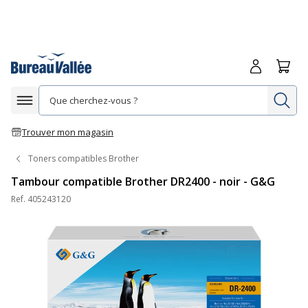
Me connecte
Panie
Re
Afficher la navigation
Trouver mon magasin
Toners compatibles Brother
Tambour compatible Brother DR2400 - noir - G&G
Ref.
405243120