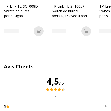
Performances
Perrformances de transfert: 11,9
Gbps
TP-Link TL-SG1008D -
TP-Link TL-SF1005P -
TP-Lin
Switch de bureau 8
Switch de bureau 5
Switch
ports Gigabit
ports RJ45 avec 4 ports
ports 
Quantité
8
PoE
Sous-type
Gigabit Ethernet
Ajouter au panier
Ajouter au p
Type
Adaptateur secteur
d'alimentation
Type de port
10/100/1000
Avis Clients
Type de reseau
Commutateur
4,5
/5
Caractéristiques générales
Caractéristiques générales
2
Caractéristiques
Auto-négociation, Auto-uplink
réseaux
(MDI/MDI-X auto), Green Ethernet,
5
50%
IGMP snooping, Quality of Service