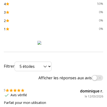
(QoS), Sans ventilateur, Stockage et
4
50%
retransmission
3
0%
Catégorie de
Noir
2
0%
couleur
1
0%
Quantité incluse
1
Sous-catégorie
Concentrateurs et commutateurs
réseau
Données d'identification
Filtrer
Données d'identification
Afficher les réponses aux avis
Code barre maitre
6935364083526
5
dominique r.
Marque
TP-Link
Avis vérifié
le
12/03/2026
Parfait pour mon utilisation
Référence produit fabricant
TL-SG108S