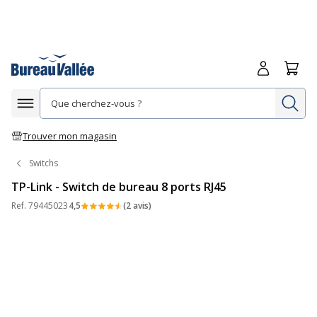
Me connecte
Panie
Re
Afficher la navigation
Trouver mon magasin
Switchs
TP-Link - Switch de bureau 8 ports RJ45
Ref.
79445023
4,5
(2 avis)