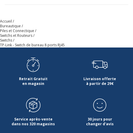
Garantie
Garantie
Accueil
Bureautique
Disponibilité des pièces détachées
nc
Piles et Connectique
Switchs et Routeurs
Switchs
Garanties légales
2 ans
TP-Link - Switch de bureau 8 ports RJ45
Informations sur les services
Informations sur les services
Etat du produit
Produit Neuf
Retrait Gratuit
Livraison offerte
en magasin
à partir de 29€
Normes de conformité
FCC, RoHS
Données logistiques
Données logistiques
Service après-vente
30 jours pour
Quantité emballée
dans nos 320 magasins
1
changer d'avis