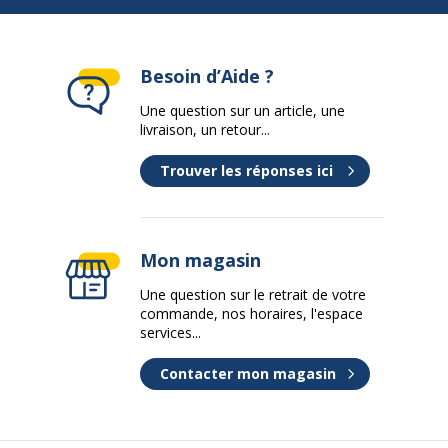
Dimensions et poids
Dimensions et poids
Besoin d’Aide ?
Hauteur
2.5 cm
Une question sur un article, une
livraison, un retour...
Largeur
15.8 cm
Trouver les réponses ici
Profondeur
10.1 cm
Caractéristiques environnementales
Caractéristiques environnementales
Mon magasin
Taux d'humidité en
10 - 90 % (sans
Une question sur le retrait de votre
fonctionnement
condensation)
commande, nos horaires, l'espace
services...
Température maximale de
40 °C
Contacter mon magasin
fonctionnement
Température minimale de
0 °C