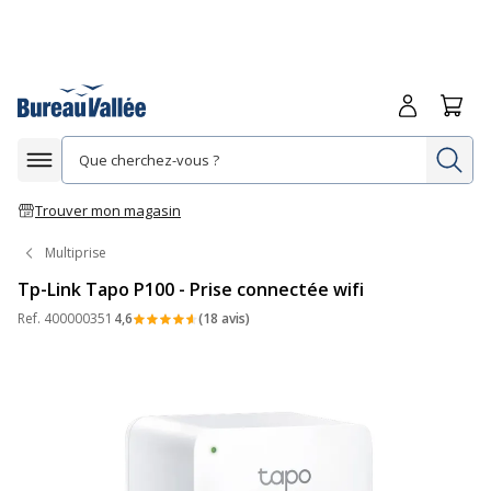
Me connecte
Panie
Re
Afficher la navigation
Trouver mon magasin
Multiprise
Tp-Link Tapo P100 - Prise connectée wifi
Ref.
400000351
4,6
(18 avis)