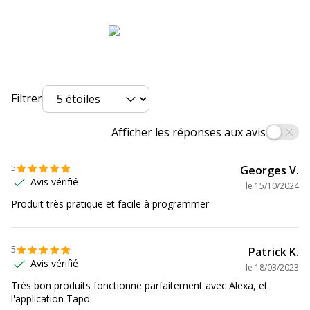
Garanties légales
2 ans
Dimensions et poids
Dimensions et poids
Hauteur
7.2 cm
Filtrer
Largeur
5.1 cm
Afficher les réponses aux avis
Profondeur
4 cm
5
Georges V.
Avis vérifié
le
15/10/2024
Produit très pratique et facile à programmer
5
Patrick K.
Avis vérifié
le
18/03/2023
Très bon produits fonctionne parfaitement avec Alexa, et
l'application Tapo.