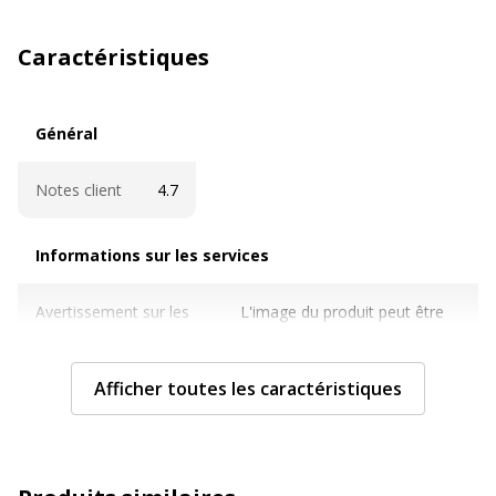
Caractéristiques
Général
Général
Notes client
4.7
Informations sur les services
Informations sur les services
Avertissement sur les
L'image du produit peut être
couleurs de l'image
d'une couleur différente
Caractéristiques techniques
Afficher toutes les caractéristiques
Caractéristiques techniques
forme
Rectangulaire