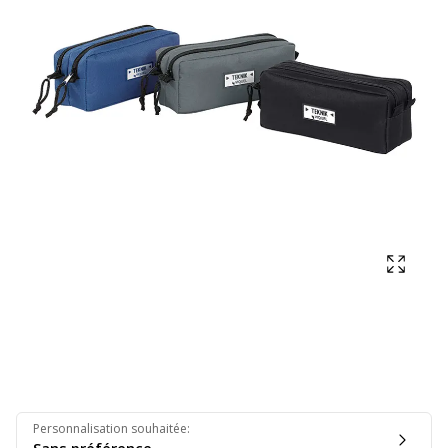
Affich
Personnalisation souhaitée
: