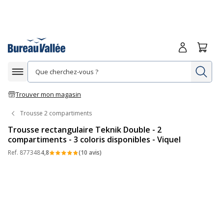
Me connecte
Panie
Re
Afficher la navigation
Trouver mon magasin
Trousse 2 compartiments
Trousse rectangulaire Teknik Double - 2
compartiments - 3 coloris disponibles - Viquel
Ref.
877348
4,8
(10 avis)