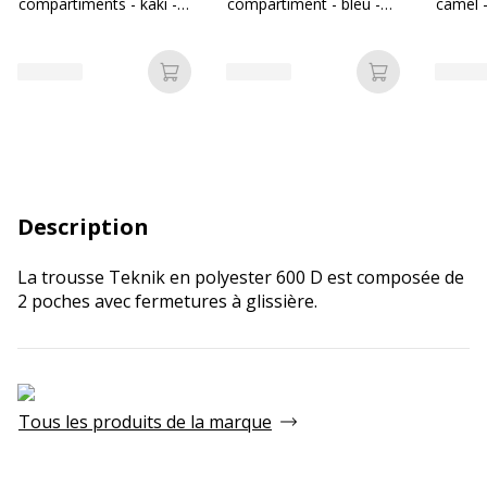
compartiments - kaki -
compartiment - bleu -
camel -
Biopic
Biopic
Ajouter au panier
Ajouter au p
Description
La trousse Teknik en polyester 600 D est composée de
2 poches avec fermetures à glissière.
Tous les produits de la marque