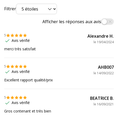
Marque
Viquel
Filtrer
Référence produit fabricant
877348-05
Afficher les réponses aux avis
Dimensions et poids
5
Alexandre H.
Dimensions et poids
Avis vérifié
le
19/04/2024
merci très satisfait
Hauteur
9 cm
Largeur
22 cm
5
AHB007
Avis vérifié
le
14/09/2022
Profondeur
7 cm
Excellent rapport qualité/prix
5
BEATRICE B.
Avis vérifié
le
16/09/2021
Gros contenant et très bien