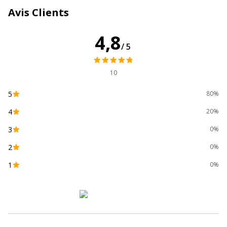
Avis Clients
Emballage sans plastique
Non
4,8
/5
Produit compostable
Non compostable
Produit rechargeable
Non
10
5
80%
Produit sans plastique
Non
4
20%
Produit recyclable
Non
3
0%
2
0%
Présence de substance
Non
dangereuses
1
0%
Données d'identification
Données d'identification
Code barre maitre
3135258773486