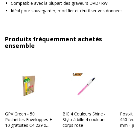
Compatible avec la plupart des graveurs DVD+RW
Idéal pour sauvegarder, modifier et réutiliser vos données
Produits fréquemment achetés
ensemble
GPV Green - 50
BIC 4 Couleurs Shine -
Post-it
Pochettes Enveloppes +
Stylo à bille 4 couleurs -
450 feu
10 gratuites C4 229 x
corps rose
mm - j
324 mm - 90 gr - sans