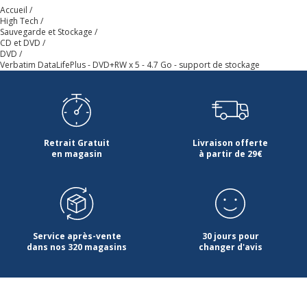
Accueil
High Tech
Données logistiques
Sauvegarde et Stockage
Données logistiques
CD et DVD
DVD
Verbatim DataLifePlus - DVD+RW x 5 - 4.7 Go - support de stockage
Quantité emballée
1
Retrait Gratuit
Livraison offerte
en magasin
à partir de 29€
Service après-vente
30 jours pour
dans nos 320 magasins
changer d'avis