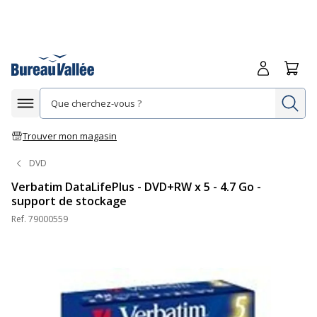
Me connecte
Panie
Re
Afficher la navigation
Trouver mon magasin
DVD
Verbatim DataLifePlus - DVD+RW x 5 - 4.7 Go -
support de stockage
Ref.
79000559