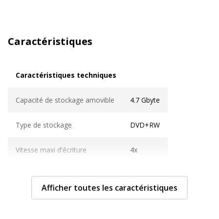
Caractéristiques
Caractéristiques techniques
Caractéristiques techniques
Capacité de stockage amovible
4.7 Gbyte
Type de stockage
DVD+RW
Vitesse maxi d'écriture
4x
Caractéristiques générales
Caractéristiques générales
Afficher toutes les caractéristiques
Caractéristiques des
Revêtement SERL (Super
supports amovibles
Eutectic Recording Layer)