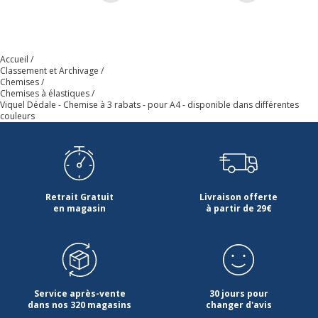
Quantité incluse
1
Type de fermeture
Deux élastiques de
Accueil
retenue
Classement et Archivage
Chemises
Chemises à élastiques
Type de produit
Chemise à 3 rabats
Viquel Dédale - Chemise à 3 rabats - pour A4 - disponible dans différentes
couleurs
Données d'identification
Données d'identification
Code barre maitre
3135251338798
Retrait Gratuit
Livraison offerte
en magasin
à partir de 29€
Marque
Viquel
Référence produit fabricant
133879-08
Service après-vente
30 jours pour
dans nos 320 magasins
changer d'avis