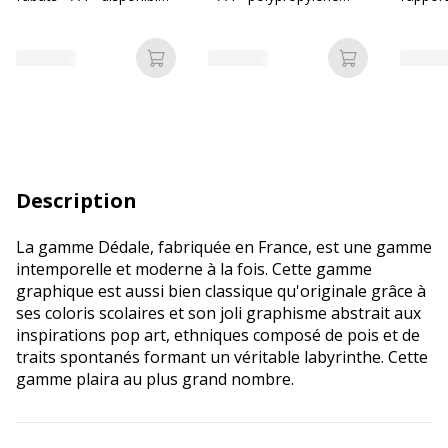
dans différentes
coloré
– règle
couleurs
Ajouter au panier
Ajouter au p
Description
La gamme Dédale, fabriquée en France, est une gamme
intemporelle et moderne à la fois. Cette gamme
graphique est aussi bien classique qu'originale grâce à
ses coloris scolaires et son joli graphisme abstrait aux
inspirations pop art, ethniques composé de pois et de
traits spontanés formant un véritable labyrinthe. Cette
gamme plaira au plus grand nombre.