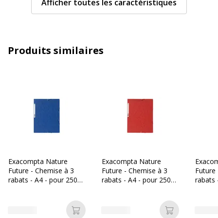
Afficher toutes les caractéristiques
Caractéristiques
Fermeture élastique blanche
archivage
Format pris en
A4 (210 x 297 mm)
charge
Produits similaires
Matériau(x) du
Polypropylène (PP)
produit
Taille du produit
245 x 320 mm
Thème/Design
Disponible en différents
thèmes/designs
Caractéristiques générales
Exacompta Nature
Exacompta Nature
Exacom
Caractéristiques générales
Future - Chemise à 3
Future - Chemise à 3
Future
rabats - A4 - pour 250
rabats - A4 - pour 250
rabats 
feuilles - bleu
feuilles - rouge
feuilles
Couleurs du produit
Bleu, gris, rose
disponible
Ajouter au panier
Ajouter au p