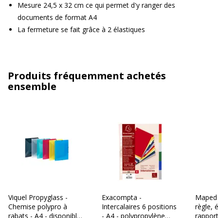
Mesure 24,5 x 32 cm ce qui permet d'y ranger des
documents de format A4
La fermeture se fait grâce à 2 élastiques
Produits fréquemment achetés
ensemble
Viquel Propyglass -
Exacompta -
Maped –
Chemise polypro à
Intercalaires 6 positions
règle, 
rabats - A4 - disponible
- A4 - polypropylène
rapport